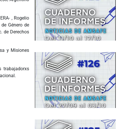
.
ERA- , Rogelio
. de Género de
c. de Derechos
osa y Misiones
s trabajadorxs
acional.