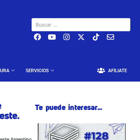
BAJO
EDUCACIÓN Y CULTURA
SERVICIOS
TURA
SERVICIOS
AFILIATE
e
Te puede interesar...
este.
reste Argentino