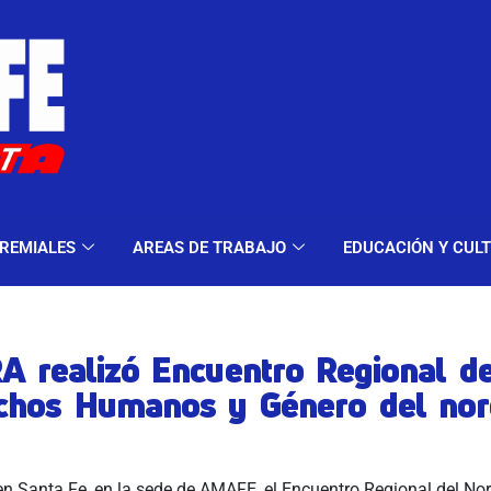
ELES Y MODALIDADES
GREMIALES
AREAS DE TRA
REMIALES
AREAS DE TRABAJO
EDUCACIÓN Y CUL
A realizó Encuentro Regional d
chos Humanos y Género del nor
en Santa Fe, en la sede de AMAFE, el Encuentro Regional del No