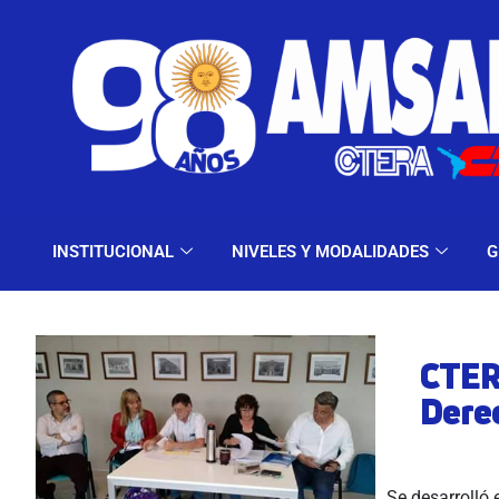
INSTITUCIONAL
NIV
INSTITUCIONAL
NIVELES Y MODALIDADES
G
CTER
Dere
Se desarrolló 