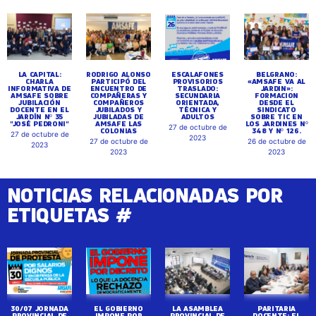
LA CAPITAL:
RODRIGO ALONSO
ESCALAFONES
BELGRANO:
CHARLA
PARTICIPÓ DEL
PROVISORIOS
«AMSAFE VA AL
INFORMATIVA DE
ENCUENTRO DE
TRASLADO:
JARDIN»:
AMSAFE SOBRE
COMPAÑERAS Y
SECUNDARIA
FORMACION
JUBILACIÓN
COMPAÑEROS
ORIENTADA,
DESDE EL
DOCENTE EN EL
JUBILADOS Y
TÉCNICA Y
SINDICATO
JARDÍN Nº 35
JUBILADAS DE
ADULTOS
SOBRE TIC EN
"JOSÉ PEDRONI"
AMSAFE LAS
LOS JARDINES Nº
27 de octubre de
COLONIAS
348 Y Nº 126.
27 de octubre de
2023
27 de octubre de
26 de octubre de
2023
2023
2023
NOTICIAS RELACIONADAS POR
ETIQUETAS #
30/07 JORNADA
EL GOBIERNO
LA ASAMBLEA
PARITARIA
PROVINCIAL DE
IMPONE POR
PROVINCIAL DE
DOCENTE: EL