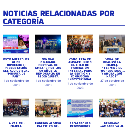
NOTICIAS RELACIONADAS POR
CATEGORÍA
ESTE MIÉRCOLES
GENERAL
CONQUISTA DE
VERA: SE
01 DE
OBLIGADO:
AMSAFE: INICIÓ
REALIZÓ LA
NOVIEMBRE:
FESTIVAL DE
EL CICLO DE
CHARLA
PRESENTACIÓN
AMSAFE POR LOS
FORMACIÓN
"TERMINÉ EL
DEL AUDIOVISUAL
40 AÑOS DE
INTEGRAL PARA
PROFESORADO ...
"MIGUITA DE
DEMOCRACIA EN
LA GESTIÓN Y
Y AHORA ¿QUÉ
PAN"
RECONQUISTA
CONDUCCIÓN
HAGO?"
INSTITUCIONAL
1 de noviembre de
1 de noviembre de
27 de octubre de
1 de noviembre de
2023
2023
2023
2023
LA CAPITAL:
RODRIGO ALONSO
ESCALAFONES
BELGRANO:
CHARLA
PARTICIPÓ DEL
PROVISORIOS
«AMSAFE VA AL