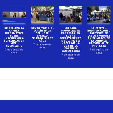
SE REALIZÓ LA
SANTO TOMÉ: EL
JORNADA
LA CAPITAL:
CHARLA
JARDÍN N° 25
PROVINCIAL DE
RODRIGO ALONSO
INFORMATIVA
“DR. JOSÉ
PROTESTA: EN
PARTICIPÓ DE
SOBRE
GALVEZ”
LOS 19
LAS ACTIVIDADES
INSCRIPCIÓN A
CELEBRÓ SUS 75
DEPARTAMENTO
EN EL MARCO DE
SUPLENCIAS EN
AÑOS
S VOLVIMOS A
LA JORNADA
NIVEL
HACER OÍR LA
PROVINCIAL DE
7 de agosto de
SECUNDARIO
VOZ DE LA
PROTESTA
DOCENCIA
2026
7 de agosto de
7 de agosto de
SANTAFESINA
2026
2026
7 de agosto de
2026