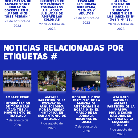
INFORMATIVA DE
ENCUENTRO DE
TRASLADO:
JARDIN»:
AMSAFE SOBRE
COMPAÑERAS Y
SECUNDARIA
FORMACION
JUBILACIÓN
COMPAÑEROS
ORIENTADA,
DESDE EL
DOCENTE EN EL
JUBILADOS Y
TÉCNICA Y
SINDICATO
JARDÍN Nº 35
JUBILADAS DE
ADULTOS
SOBRE TIC EN
"JOSÉ PEDRONI"
AMSAFE LAS
LOS JARDINES Nº
27 de octubre de
COLONIAS
348 Y Nº 126.
27 de octubre de
2023
27 de octubre de
26 de octubre de
2023
2023
2023
NOTICIAS RELACIONADAS POR
ETIQUETAS #
AMSAFE EXIGE
AMSAFE
RODRIGO ALONSO
#3A PARO
LA
PARTICIPÓ DE LA
PARTICIPÓ DE LA
NACIONAL:
INCORPORACIÓN
EXCAVACIÓN
MARCHA DE
AMSAFE
DE TODAS LAS
ARQUEOLÓGICA
ANTORCHAS EN
PARTICIPÓ DE LA
VACANTES AL
POR LA VERDAD
ROSARIO EN EL
MASIVA
MOVIMIENTO DE
HISTÓRICA EN
MARCO DE LA
MOVILIZACIÓN
TRASLADO
SAN ANTONIO DE
JORNADA
NACIONAL EN
OBLIGADO
NACIONAL DE
DEFENSA DE LA
7 de agosto de
LUCHA
EDUCACIÓN
7 de agosto de
PÚBLICA
2026
7 de agosto de
2026
7 de agosto de
2026
2026