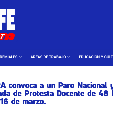
ELES Y MODALIDADES
GREMIALES
AREAS DE TRA
REMIALES
AREAS DE TRABAJO
EDUCACIÓN Y CUL
A convoca a un Paro Nacional 
ada de Protesta Docente de 48 h
 16 de marzo.