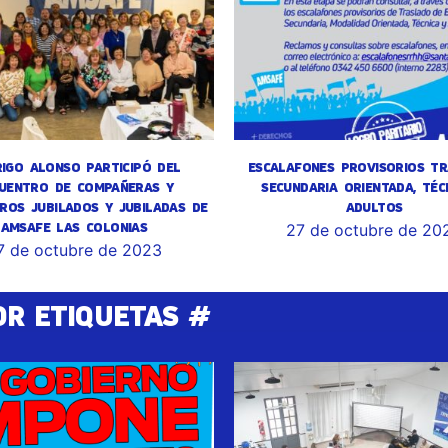
IGO ALONSO PARTICIPÓ DEL
ESCALAFONES PROVISORIOS TR
UENTRO DE COMPAÑERAS Y
SECUNDARIA ORIENTADA, TÉC
ROS JUBILADOS Y JUBILADAS DE
ADULTOS
AMSAFE LAS COLONIAS
27 de octubre de 20
7 de octubre de 2023
OR ETIQUETAS #