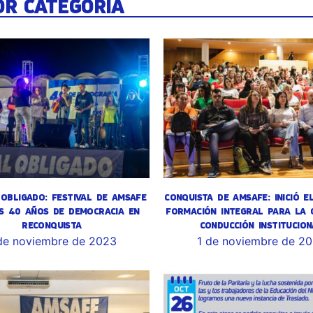
OR CATEGORÍA
OBLIGADO: FESTIVAL DE AMSAFE
CONQUISTA DE AMSAFE: INICIÓ E
S 40 AÑOS DE DEMOCRACIA EN
FORMACIÓN INTEGRAL PARA LA 
RECONQUISTA
CONDUCCIÓN INSTITUCION
de noviembre de 2023
1 de noviembre de 2