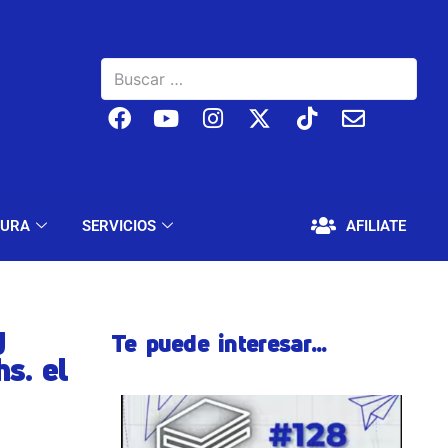
BAJO
EDUCACIÓN Y CULTURA
SERVICIOS
TURA
SERVICIOS
AFILIATE
y
Te puede interesar...
s. el