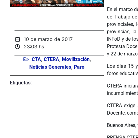
En el marco de
de Trabajo de
provinciales,
provincias, l
INFoD y de lo
10 de marzo de 2017
Protesta Doce
23:03 hs
y 22 de marzo
,
,
,
CTA
CTERA
Movilización
Los días 15 y
,
Noticias Generales
Paro
foros educativ
Etiquetas:
CTERA iniciará
incumplimient
CTERA exige a
Docente, como 
Buenos Aires,
PRENSA CTE