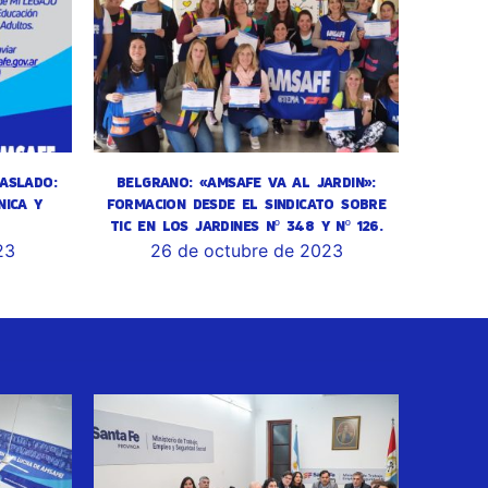
ASLADO:
BELGRANO: «AMSAFE VA AL JARDIN»:
NICA Y
FORMACION DESDE EL SINDICATO SOBRE
TIC EN LOS JARDINES Nº 348 Y Nº 126.
23
26 de octubre de 2023