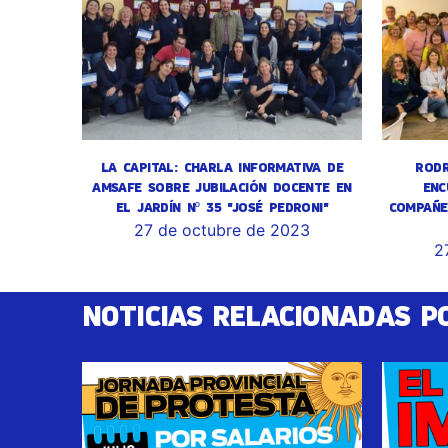
LA CAPITAL: CHARLA INFORMATIVA DE
RODR
AMSAFE SOBRE JUBILACIÓN DOCENTE EN
ENC
EL JARDÍN Nº 35 "JOSÉ PEDRONI"
COMPAÑE
27 de octubre de 2023
2
NOTICIAS RELACIONADAS P