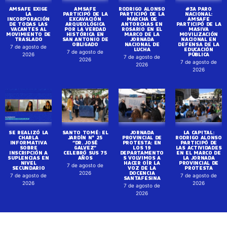
AMSAFE EXIGE
AMSAFE
RODRIGO ALONSO
#3A PARO
LA
PARTICIPÓ DE LA
PARTICIPÓ DE LA
NACIONAL:
INCORPORACIÓN
EXCAVACIÓN
MARCHA DE
AMSAFE
DE TODAS LAS
ARQUEOLÓGICA
ANTORCHAS EN
PARTICIPÓ DE LA
VACANTES AL
POR LA VERDAD
ROSARIO EN EL
MASIVA
MOVIMIENTO DE
HISTÓRICA EN
MARCO DE LA
MOVILIZACIÓN
TRASLADO
SAN ANTONIO DE
JORNADA
NACIONAL EN
OBLIGADO
NACIONAL DE
DEFENSA DE LA
7 de agosto de
LUCHA
EDUCACIÓN
7 de agosto de
PÚBLICA
2026
7 de agosto de
2026
7 de agosto de
2026
2026
SE REALIZÓ LA
SANTO TOMÉ: EL
JORNADA
LA CAPITAL:
CHARLA
JARDÍN N° 25
PROVINCIAL DE
RODRIGO ALONSO
INFORMATIVA
“DR. JOSÉ
PROTESTA: EN
PARTICIPÓ DE
SOBRE
GALVEZ”
LOS 19
LAS ACTIVIDADES
INSCRIPCIÓN A
CELEBRÓ SUS 75
DEPARTAMENTO
EN EL MARCO DE
SUPLENCIAS EN
AÑOS
S VOLVIMOS A
LA JORNADA
NIVEL
HACER OÍR LA
PROVINCIAL DE
7 de agosto de
SECUNDARIO
VOZ DE LA
PROTESTA
DOCENCIA
2026
7 de agosto de
7 de agosto de
SANTAFESINA
2026
2026
7 de agosto de
2026