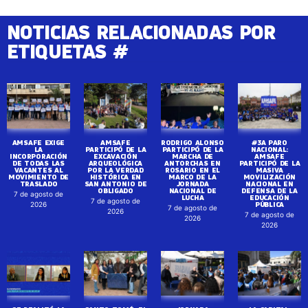
NOTICIAS RELACIONADAS POR
ETIQUETAS #
AMSAFE EXIGE
AMSAFE
RODRIGO ALONSO
#3A PARO
LA
PARTICIPÓ DE LA
PARTICIPÓ DE LA
NACIONAL:
INCORPORACIÓN
EXCAVACIÓN
MARCHA DE
AMSAFE
DE TODAS LAS
ARQUEOLÓGICA
ANTORCHAS EN
PARTICIPÓ DE LA
VACANTES AL
POR LA VERDAD
ROSARIO EN EL
MASIVA
MOVIMIENTO DE
HISTÓRICA EN
MARCO DE LA
MOVILIZACIÓN
TRASLADO
SAN ANTONIO DE
JORNADA
NACIONAL EN
OBLIGADO
NACIONAL DE
DEFENSA DE LA
7 de agosto de
LUCHA
EDUCACIÓN
7 de agosto de
PÚBLICA
2026
7 de agosto de
2026
7 de agosto de
2026
2026