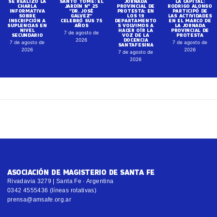
SE REALIZÓ LA
SANTO TOMÉ: EL
JORNADA
LA CAPITAL:
CHARLA
JARDÍN N° 25
PROVINCIAL DE
RODRIGO ALONSO
INFORMATIVA
“DR. JOSÉ
PROTESTA: EN
PARTICIPÓ DE
SOBRE
GALVEZ”
LOS 19
LAS ACTIVIDADES
INSCRIPCIÓN A
CELEBRÓ SUS 75
DEPARTAMENTO
EN EL MARCO DE
SUPLENCIAS EN
AÑOS
S VOLVIMOS A
LA JORNADA
NIVEL
HACER OÍR LA
PROVINCIAL DE
7 de agosto de
SECUNDARIO
VOZ DE LA
PROTESTA
DOCENCIA
2026
7 de agosto de
7 de agosto de
SANTAFESINA
2026
2026
7 de agosto de
2026
ASOCIACIÓN DE MAGISTERIO DE SANTA FE
Rivadavia 3279 | Santa Fe · Argentina
0342 4555436 (líneas rotativas)
prensa@amsafe.org.ar