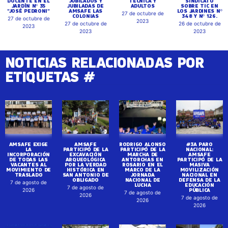
DOCENTE EN EL
JUBILADOS Y
TÉCNICA Y
SINDICATO
JARDÍN Nº 35
JUBILADAS DE
ADULTOS
SOBRE TIC EN
"JOSÉ PEDRONI"
AMSAFE LAS
LOS JARDINES Nº
27 de octubre de
COLONIAS
348 Y Nº 126.
27 de octubre de
2023
27 de octubre de
26 de octubre de
2023
2023
2023
NOTICIAS RELACIONADAS POR
ETIQUETAS #
AMSAFE EXIGE
AMSAFE
RODRIGO ALONSO
#3A PARO
LA
PARTICIPÓ DE LA
PARTICIPÓ DE LA
NACIONAL:
INCORPORACIÓN
EXCAVACIÓN
MARCHA DE
AMSAFE
DE TODAS LAS
ARQUEOLÓGICA
ANTORCHAS EN
PARTICIPÓ DE LA
VACANTES AL
POR LA VERDAD
ROSARIO EN EL
MASIVA
MOVIMIENTO DE
HISTÓRICA EN
MARCO DE LA
MOVILIZACIÓN
TRASLADO
SAN ANTONIO DE
JORNADA
NACIONAL EN
OBLIGADO
NACIONAL DE
DEFENSA DE LA
7 de agosto de
LUCHA
EDUCACIÓN
7 de agosto de
PÚBLICA
2026
7 de agosto de
2026
7 de agosto de
2026
2026