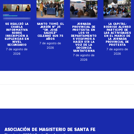
SE REALIZÓ LA
SANTO TOMÉ: EL
JORNADA
LA CAPITAL:
CHARLA
JARDÍN N° 25
PROVINCIAL DE
RODRIGO ALONSO
INFORMATIVA
“DR. JOSÉ
PROTESTA: EN
PARTICIPÓ DE
SOBRE
GALVEZ”
LOS 19
LAS ACTIVIDADES
INSCRIPCIÓN A
CELEBRÓ SUS 75
DEPARTAMENTO
EN EL MARCO DE
SUPLENCIAS EN
AÑOS
S VOLVIMOS A
LA JORNADA
NIVEL
HACER OÍR LA
PROVINCIAL DE
7 de agosto de
SECUNDARIO
VOZ DE LA
PROTESTA
DOCENCIA
2026
7 de agosto de
7 de agosto de
SANTAFESINA
2026
2026
7 de agosto de
2026
ASOCIACIÓN DE MAGISTERIO DE SANTA FE