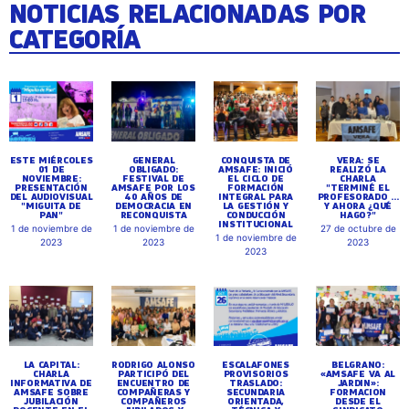
NOTICIAS RELACIONADAS POR
CATEGORÍA
ESTE MIÉRCOLES
GENERAL
CONQUISTA DE
VERA: SE
01 DE
OBLIGADO:
AMSAFE: INICIÓ
REALIZÓ LA
NOVIEMBRE:
FESTIVAL DE
EL CICLO DE
CHARLA
PRESENTACIÓN
AMSAFE POR LOS
FORMACIÓN
"TERMINÉ EL
DEL AUDIOVISUAL
40 AÑOS DE
INTEGRAL PARA
PROFESORADO ...
"MIGUITA DE
DEMOCRACIA EN
LA GESTIÓN Y
Y AHORA ¿QUÉ
PAN"
RECONQUISTA
CONDUCCIÓN
HAGO?"
INSTITUCIONAL
1 de noviembre de
1 de noviembre de
27 de octubre de
1 de noviembre de
2023
2023
2023
2023
LA CAPITAL:
RODRIGO ALONSO
ESCALAFONES
BELGRANO:
CHARLA
PARTICIPÓ DEL
PROVISORIOS
«AMSAFE VA AL
INFORMATIVA DE
ENCUENTRO DE
TRASLADO:
JARDIN»:
AMSAFE SOBRE
COMPAÑERAS Y
SECUNDARIA
FORMACION
JUBILACIÓN
COMPAÑEROS
ORIENTADA,
DESDE EL