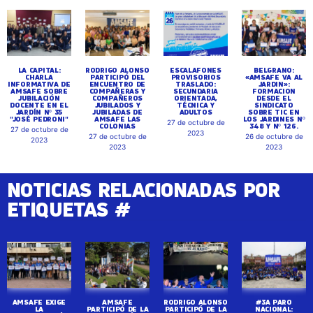
LA CAPITAL:
RODRIGO ALONSO
ESCALAFONES
BELGRANO:
CHARLA
PARTICIPÓ DEL
PROVISORIOS
«AMSAFE VA AL
INFORMATIVA DE
ENCUENTRO DE
TRASLADO:
JARDIN»:
AMSAFE SOBRE
COMPAÑERAS Y
SECUNDARIA
FORMACION
JUBILACIÓN
COMPAÑEROS
ORIENTADA,
DESDE EL
DOCENTE EN EL
JUBILADOS Y
TÉCNICA Y
SINDICATO
JARDÍN Nº 35
JUBILADAS DE
ADULTOS
SOBRE TIC EN
"JOSÉ PEDRONI"
AMSAFE LAS
LOS JARDINES Nº
27 de octubre de
COLONIAS
348 Y Nº 126.
27 de octubre de
2023
27 de octubre de
26 de octubre de
2023
2023
2023
NOTICIAS RELACIONADAS POR
ETIQUETAS #
AMSAFE EXIGE
AMSAFE
RODRIGO ALONSO
#3A PARO
LA
PARTICIPÓ DE LA
PARTICIPÓ DE LA
NACIONAL: