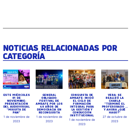
NOTICIAS RELACIONADAS POR
CATEGORÍA
ESTE MIÉRCOLES
GENERAL
CONQUISTA DE
VERA: SE
01 DE
OBLIGADO:
AMSAFE: INICIÓ
REALIZÓ LA
NOVIEMBRE:
FESTIVAL DE
EL CICLO DE
CHARLA
PRESENTACIÓN
AMSAFE POR LOS
FORMACIÓN
"TERMINÉ EL
DEL AUDIOVISUAL
40 AÑOS DE
INTEGRAL PARA
PROFESORADO ...
"MIGUITA DE
DEMOCRACIA EN
LA GESTIÓN Y
Y AHORA ¿QUÉ
PAN"
RECONQUISTA
CONDUCCIÓN
HAGO?"
INSTITUCIONAL
1 de noviembre de
1 de noviembre de
27 de octubre de
1 de noviembre de
2023
2023
2023
2023