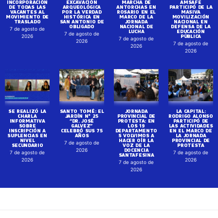
INCORPORACIÓN
EXCAVACIÓN
MARCHA DE
AMSAFE
DE TODAS LAS
ARQUEOLÓGICA
ANTORCHAS EN
PARTICIPÓ DE LA
VACANTES AL
POR LA VERDAD
ROSARIO EN EL
MASIVA
MOVIMIENTO DE
HISTÓRICA EN
MARCO DE LA
MOVILIZACIÓN
TRASLADO
SAN ANTONIO DE
JORNADA
NACIONAL EN
OBLIGADO
NACIONAL DE
DEFENSA DE LA
7 de agosto de
LUCHA
EDUCACIÓN
7 de agosto de
PÚBLICA
2026
7 de agosto de
2026
7 de agosto de
2026
2026
SE REALIZÓ LA
SANTO TOMÉ: EL
JORNADA
LA CAPITAL:
CHARLA
JARDÍN N° 25
PROVINCIAL DE
RODRIGO ALONSO
INFORMATIVA
“DR. JOSÉ
PROTESTA: EN
PARTICIPÓ DE
SOBRE
GALVEZ”
LOS 19
LAS ACTIVIDADES
INSCRIPCIÓN A
CELEBRÓ SUS 75
DEPARTAMENTO
EN EL MARCO DE
SUPLENCIAS EN
AÑOS
S VOLVIMOS A
LA JORNADA
NIVEL
HACER OÍR LA
PROVINCIAL DE
7 de agosto de
SECUNDARIO
VOZ DE LA
PROTESTA
DOCENCIA
2026
7 de agosto de
7 de agosto de
SANTAFESINA
2026
2026
7 de agosto de
2026