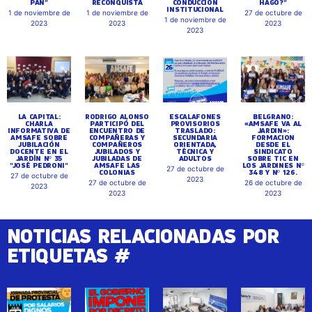
PAN"
RECONQUISTA
CONDUCCIÓN
HAGO?"
INSTITUCIONAL
1 de noviembre de
1 de noviembre de
27 de octubre de
1 de noviembre de
2023
2023
2023
2023
LA CAPITAL:
RODRIGO ALONSO
ESCALAFONES
BELGRANO:
CHARLA
PARTICIPÓ DEL
PROVISORIOS
«AMSAFE VA AL
INFORMATIVA DE
ENCUENTRO DE
TRASLADO:
JARDIN»:
AMSAFE SOBRE
COMPAÑERAS Y
SECUNDARIA
FORMACION
JUBILACIÓN
COMPAÑEROS
ORIENTADA,
DESDE EL
DOCENTE EN EL
JUBILADOS Y
TÉCNICA Y
SINDICATO
JARDÍN Nº 35
JUBILADAS DE
ADULTOS
SOBRE TIC EN
"JOSÉ PEDRONI"
AMSAFE LAS
LOS JARDINES Nº
27 de octubre de
COLONIAS
348 Y Nº 126.
27 de octubre de
2023
27 de octubre de
26 de octubre de
2023
2023
2023
NOTICIAS RELACIONADAS POR
ETIQUETAS #