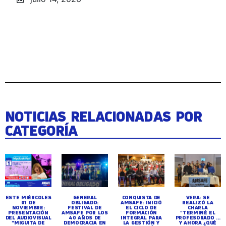
NOTICIAS RELACIONADAS POR
CATEGORÍA
ESTE MIÉRCOLES
GENERAL
CONQUISTA DE
VERA: SE
01 DE
OBLIGADO:
AMSAFE: INICIÓ
REALIZÓ LA
NOVIEMBRE:
FESTIVAL DE
EL CICLO DE
CHARLA
PRESENTACIÓN
AMSAFE POR LOS
FORMACIÓN
"TERMINÉ EL
DEL AUDIOVISUAL
40 AÑOS DE
INTEGRAL PARA
PROFESORADO ...
"MIGUITA DE
DEMOCRACIA EN
LA GESTIÓN Y
Y AHORA ¿QUÉ