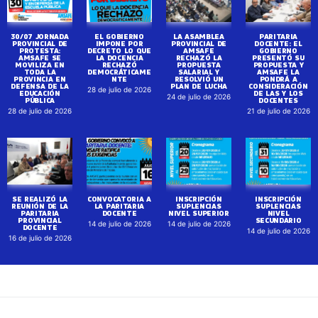
30/07 JORNADA
EL GOBIERNO
LA ASAMBLEA
PARITARIA
PROVINCIAL DE
IMPONE POR
PROVINCIAL DE
DOCENTE: EL
PROTESTA:
DECRETO LO QUE
AMSAFE
GOBIERNO
AMSAFE SE
LA DOCENCIA
RECHAZÓ LA
PRESENTÓ SU
MOVILIZA EN
RECHAZÓ
PROPUESTA
PROPUESTA Y
TODA LA
DEMOCRÁTICAME
SALARIAL Y
AMSAFE LA
PROVINCIA EN
NTE
RESOLVIÓ UN
PONDRÁ A
DEFENSA DE LA
PLAN DE LUCHA
CONSIDERACIÓN
28 de julio de 2026
EDUCACIÓN
DE LAS Y LOS
24 de julio de 2026
PÚBLICA
DOCENTES
28 de julio de 2026
21 de julio de 2026
SE REALIZÓ LA
CONVOCATORIA A
INSCRIPCIÓN
INSCRIPCIÓN
REUNIÓN DE LA
LA PARITARIA
SUPLENCIAS
SUPLENCIAS
PARITARIA
DOCENTE
NIVEL SUPERIOR
NIVEL
PROVINCIAL
SECUNDARIO
14 de julio de 2026
14 de julio de 2026
DOCENTE
14 de julio de 2026
16 de julio de 2026