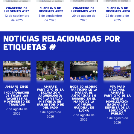
CUADERNO DE
CUADERNO DE
CUADERNO DE
CUADERNO DE
INFORMES #123
INFORMES #122
INFORMES #121
INFORMES #120
12 de septiembre
5 de septiembre
29 de agosto de
22 de agosto de
de 2025
de 2025
2025
2025
NOTICIAS RELACIONADAS POR
ETIQUETAS #
AMSAFE EXIGE
AMSAFE
RODRIGO ALONSO
#3A PARO
LA
PARTICIPÓ DE LA
PARTICIPÓ DE LA
NACIONAL:
INCORPORACIÓN
EXCAVACIÓN
MARCHA DE
AMSAFE
DE TODAS LAS
ARQUEOLÓGICA
ANTORCHAS EN
PARTICIPÓ DE LA
VACANTES AL
POR LA VERDAD
ROSARIO EN EL
MASIVA
MOVIMIENTO DE
HISTÓRICA EN
MARCO DE LA
MOVILIZACIÓN
TRASLADO
SAN ANTONIO DE
JORNADA
NACIONAL EN
OBLIGADO
NACIONAL DE
DEFENSA DE LA
7 de agosto de
LUCHA
EDUCACIÓN
7 de agosto de
PÚBLICA
2026
7 de agosto de
2026
7 de agosto de
2026
2026