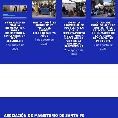
SE REALIZÓ LA
SANTO TOMÉ: EL
JORNADA
LA CAPITAL:
CHARLA
JARDÍN N° 25
PROVINCIAL DE
RODRIGO ALONSO
INFORMATIVA
“DR. JOSÉ
PROTESTA: EN
PARTICIPÓ DE
SOBRE
GALVEZ”
LOS 19
LAS ACTIVIDADES
INSCRIPCIÓN A
CELEBRÓ SUS 75
DEPARTAMENTO
EN EL MARCO DE
SUPLENCIAS EN
AÑOS
S VOLVIMOS A
LA JORNADA
NIVEL
HACER OÍR LA
PROVINCIAL DE
7 de agosto de
SECUNDARIO
VOZ DE LA
PROTESTA
DOCENCIA
2026
7 de agosto de
7 de agosto de
SANTAFESINA
2026
2026
7 de agosto de
2026
ASOCIACIÓN DE MAGISTERIO DE SANTA FE