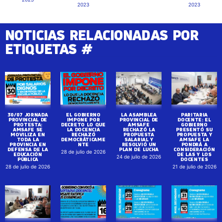
2023
2023
NOTICIAS RELACIONADAS POR
ETIQUETAS #
30/07 JORNADA
EL GOBIERNO
LA ASAMBLEA
PARITARIA
PROVINCIAL DE
IMPONE POR
PROVINCIAL DE
DOCENTE: EL
PROTESTA:
DECRETO LO QUE
AMSAFE
GOBIERNO
AMSAFE SE
LA DOCENCIA
RECHAZÓ LA
PRESENTÓ SU
MOVILIZA EN
RECHAZÓ
PROPUESTA
PROPUESTA Y
TODA LA
DEMOCRÁTICAME
SALARIAL Y
AMSAFE LA
PROVINCIA EN
NTE
RESOLVIÓ UN
PONDRÁ A
DEFENSA DE LA
PLAN DE LUCHA
CONSIDERACIÓN
28 de julio de 2026
EDUCACIÓN
DE LAS Y LOS
24 de julio de 2026
PÚBLICA
DOCENTES
28 de julio de 2026
21 de julio de 2026