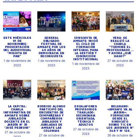
ESTE MIÉRCOLES
GENERAL
CONQUISTA DE
VERA: SE
01 DE
OBLIGADO:
AMSAFE: INICIÓ
REALIZÓ LA
NOVIEMBRE:
FESTIVAL DE
EL CICLO DE
CHARLA
PRESENTACIÓN
AMSAFE POR LOS
FORMACIÓN
"TERMINÉ EL
DEL AUDIOVISUAL
40 AÑOS DE
INTEGRAL PARA
PROFESORADO ...
"MIGUITA DE
DEMOCRACIA EN
LA GESTIÓN Y
Y AHORA ¿QUÉ
PAN"
RECONQUISTA
CONDUCCIÓN
HAGO?"
INSTITUCIONAL
1 de noviembre de
1 de noviembre de
27 de octubre de
1 de noviembre de
2023
2023
2023
2023
LA CAPITAL:
RODRIGO ALONSO
ESCALAFONES
BELGRANO:
CHARLA
PARTICIPÓ DEL
PROVISORIOS
«AMSAFE VA AL
INFORMATIVA DE
ENCUENTRO DE
TRASLADO:
JARDIN»:
AMSAFE SOBRE
COMPAÑERAS Y
SECUNDARIA
FORMACION
JUBILACIÓN
COMPAÑEROS
ORIENTADA,
DESDE EL
DOCENTE EN EL
JUBILADOS Y
TÉCNICA Y
SINDICATO
JARDÍN Nº 35
JUBILADAS DE
ADULTOS
SOBRE TIC EN
"JOSÉ PEDRONI"
AMSAFE LAS
LOS JARDINES Nº
27 de octubre de
COLONIAS
348 Y Nº 126.
27 de octubre de
2023
27 de octubre de
26 de octubre de
2023