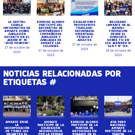
LA CAPITAL:
RODRIGO ALONSO
ESCALAFONES
BELGRANO:
CHARLA
PARTICIPÓ DEL
PROVISORIOS
«AMSAFE VA AL
INFORMATIVA DE
ENCUENTRO DE
TRASLADO:
JARDIN»:
AMSAFE SOBRE
COMPAÑERAS Y
SECUNDARIA
FORMACION
JUBILACIÓN
COMPAÑEROS
ORIENTADA,
DESDE EL
DOCENTE EN EL
JUBILADOS Y
TÉCNICA Y
SINDICATO
JARDÍN Nº 35
JUBILADAS DE
ADULTOS
SOBRE TIC EN
"JOSÉ PEDRONI"
AMSAFE LAS
LOS JARDINES Nº
27 de octubre de
COLONIAS
348 Y Nº 126.
27 de octubre de
2023
27 de octubre de
26 de octubre de
2023
2023
2023
NOTICIAS RELACIONADAS POR
ETIQUETAS #
AMSAFE EXIGE
AMSAFE
RODRIGO ALONSO
#3A PARO
LA
PARTICIPÓ DE LA
PARTICIPÓ DE LA
NACIONAL:
INCORPORACIÓN
EXCAVACIÓN
MARCHA DE
AMSAFE
DE TODAS LAS
ARQUEOLÓGICA
ANTORCHAS EN
PARTICIPÓ DE LA
VACANTES AL
POR LA VERDAD
ROSARIO EN EL
MASIVA