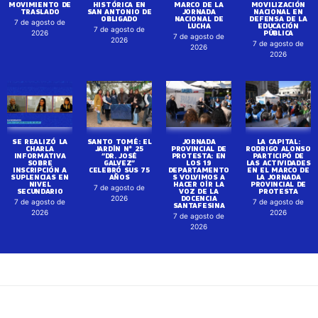
MOVIMIENTO DE
HISTÓRICA EN
MARCO DE LA
MOVILIZACIÓN
TRASLADO
SAN ANTONIO DE
JORNADA
NACIONAL EN
OBLIGADO
NACIONAL DE
DEFENSA DE LA
7 de agosto de
LUCHA
EDUCACIÓN
7 de agosto de
PÚBLICA
2026
7 de agosto de
2026
7 de agosto de
2026
2026
SE REALIZÓ LA
SANTO TOMÉ: EL
JORNADA
LA CAPITAL:
CHARLA
JARDÍN N° 25
PROVINCIAL DE
RODRIGO ALONSO
INFORMATIVA
“DR. JOSÉ
PROTESTA: EN
PARTICIPÓ DE
SOBRE
GALVEZ”
LOS 19
LAS ACTIVIDADES
INSCRIPCIÓN A
CELEBRÓ SUS 75
DEPARTAMENTO
EN EL MARCO DE
SUPLENCIAS EN
AÑOS
S VOLVIMOS A
LA JORNADA
NIVEL
HACER OÍR LA
PROVINCIAL DE
7 de agosto de
SECUNDARIO
VOZ DE LA
PROTESTA
DOCENCIA
2026
7 de agosto de
7 de agosto de
SANTAFESINA
2026
2026
7 de agosto de
2026