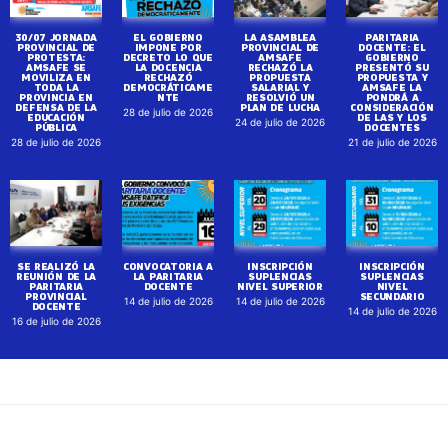
30/07 JORNADA
EL GOBIERNO
LA ASAMBLEA
PARITARIA
PROVINCIAL DE
IMPONE POR
PROVINCIAL DE
DOCENTE: EL
PROTESTA:
DECRETO LO QUE
AMSAFE
GOBIERNO
AMSAFE SE
LA DOCENCIA
RECHAZÓ LA
PRESENTÓ SU
MOVILIZA EN
RECHAZÓ
PROPUESTA
PROPUESTA Y
TODA LA
DEMOCRÁTICAME
SALARIAL Y
AMSAFE LA
PROVINCIA EN
NTE
RESOLVIÓ UN
PONDRÁ A
DEFENSA DE LA
PLAN DE LUCHA
CONSIDERACIÓN
28 de julio de 2026
EDUCACIÓN
DE LAS Y LOS
24 de julio de 2026
PÚBLICA
DOCENTES
28 de julio de 2026
21 de julio de 2026
SE REALIZÓ LA
CONVOCATORIA A
INSCRIPCIÓN
INSCRIPCIÓN
REUNIÓN DE LA
LA PARITARIA
SUPLENCIAS
SUPLENCIAS
PARITARIA
DOCENTE
NIVEL SUPERIOR
NIVEL
PROVINCIAL
SECUNDARIO
14 de julio de 2026
14 de julio de 2026
DOCENTE
14 de julio de 2026
16 de julio de 2026