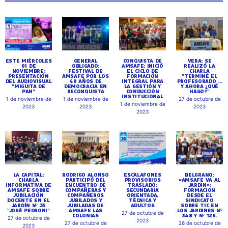
ESTE MIÉRCOLES
GENERAL
CONQUISTA DE
VERA: SE
01 DE
OBLIGADO:
AMSAFE: INICIÓ
REALIZÓ LA
NOVIEMBRE:
FESTIVAL DE
EL CICLO DE
CHARLA
PRESENTACIÓN
AMSAFE POR LOS
FORMACIÓN
"TERMINÉ EL
DEL AUDIOVISUAL
40 AÑOS DE
INTEGRAL PARA
PROFESORADO ...
"MIGUITA DE
DEMOCRACIA EN
LA GESTIÓN Y
Y AHORA ¿QUÉ
PAN"
RECONQUISTA
CONDUCCIÓN
HAGO?"
INSTITUCIONAL
1 de noviembre de
1 de noviembre de
27 de octubre de
1 de noviembre de
2023
2023
2023
2023
LA CAPITAL:
RODRIGO ALONSO
ESCALAFONES
BELGRANO:
CHARLA
PARTICIPÓ DEL
PROVISORIOS
«AMSAFE VA AL
INFORMATIVA DE
ENCUENTRO DE
TRASLADO:
JARDIN»:
AMSAFE SOBRE
COMPAÑERAS Y
SECUNDARIA
FORMACION
JUBILACIÓN
COMPAÑEROS
ORIENTADA,
DESDE EL
DOCENTE EN EL
JUBILADOS Y
TÉCNICA Y
SINDICATO
JARDÍN Nº 35
JUBILADAS DE
ADULTOS
SOBRE TIC EN
"JOSÉ PEDRONI"
AMSAFE LAS
LOS JARDINES Nº
27 de octubre de
COLONIAS
348 Y Nº 126.
27 de octubre de
2023
27 de octubre de
26 de octubre de
2023