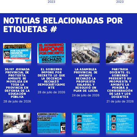
2023
2023
NOTICIAS RELACIONADAS POR
ETIQUETAS #
30/07 JORNADA
EL GOBIERNO
LA ASAMBLEA
PARITARIA
PROVINCIAL DE
IMPONE POR
PROVINCIAL DE
DOCENTE: EL
PROTESTA:
DECRETO LO QUE
AMSAFE
GOBIERNO
AMSAFE SE
LA DOCENCIA
RECHAZÓ LA
PRESENTÓ SU
MOVILIZA EN
RECHAZÓ
PROPUESTA
PROPUESTA Y
TODA LA
DEMOCRÁTICAME
SALARIAL Y
AMSAFE LA
PROVINCIA EN
NTE
RESOLVIÓ UN
PONDRÁ A
DEFENSA DE LA
PLAN DE LUCHA
CONSIDERACIÓN
28 de julio de 2026
EDUCACIÓN
DE LAS Y LOS
24 de julio de 2026
PÚBLICA
DOCENTES
28 de julio de 2026
21 de julio de 2026