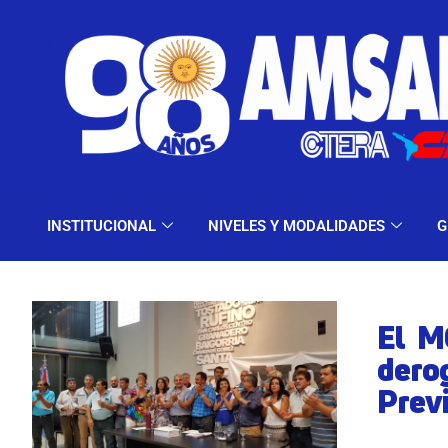
INSTITUCIONAL
NIV
INSTITUCIONAL
NIVELES Y MODALIDADES
G
El M
dero
Previ