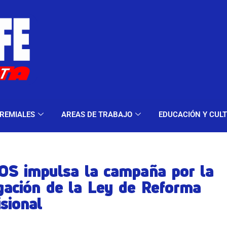
ELES Y MODALIDADES
GREMIALES
AREAS DE TRA
REMIALES
AREAS DE TRABAJO
EDUCACIÓN Y CUL
OS impulsa la campaña por la
gación de la Ley de Reforma
sional