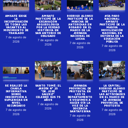
AMSAFE EXIGE
AMSAFE
RODRIGO ALONSO
#3A PARO
LA
PARTICIPÓ DE LA
PARTICIPÓ DE LA
NACIONAL:
INCORPORACIÓN
EXCAVACIÓN
MARCHA DE
AMSAFE
DE TODAS LAS
ARQUEOLÓGICA
ANTORCHAS EN
PARTICIPÓ DE LA
VACANTES AL
POR LA VERDAD
ROSARIO EN EL
MASIVA
MOVIMIENTO DE
HISTÓRICA EN
MARCO DE LA
MOVILIZACIÓN
TRASLADO
SAN ANTONIO DE
JORNADA
NACIONAL EN
OBLIGADO
NACIONAL DE
DEFENSA DE LA
7 de agosto de
LUCHA
EDUCACIÓN
7 de agosto de
PÚBLICA
2026
7 de agosto de
2026
7 de agosto de
2026
2026
SE REALIZÓ LA
SANTO TOMÉ: EL
JORNADA
LA CAPITAL:
CHARLA
JARDÍN N° 25
PROVINCIAL DE
RODRIGO ALONSO
INFORMATIVA
“DR. JOSÉ
PROTESTA: EN
PARTICIPÓ DE
SOBRE
GALVEZ”
LOS 19
LAS ACTIVIDADES
INSCRIPCIÓN A
CELEBRÓ SUS 75
DEPARTAMENTO
EN EL MARCO DE
SUPLENCIAS EN
AÑOS
S VOLVIMOS A
LA JORNADA
NIVEL
HACER OÍR LA
PROVINCIAL DE
7 de agosto de
SECUNDARIO
VOZ DE LA
PROTESTA
DOCENCIA
2026
7 de agosto de
7 de agosto de
SANTAFESINA
2026
2026
7 de agosto de
2026