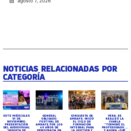
agosto 7, 2026
NOTICIAS RELACIONADAS POR
CATEGORÍA
ESTE MIÉRCOLES
GENERAL
CONQUISTA DE
VERA: SE
01 DE
OBLIGADO:
AMSAFE: INICIÓ
REALIZÓ LA
NOVIEMBRE:
FESTIVAL DE
EL CICLO DE
CHARLA
PRESENTACIÓN
AMSAFE POR LOS
FORMACIÓN
"TERMINÉ EL
DEL AUDIOVISUAL
40 AÑOS DE
INTEGRAL PARA
PROFESORADO ...
"MIGUITA DE
DEMOCRACIA EN
LA GESTIÓN Y
Y AHORA ¿QUÉ