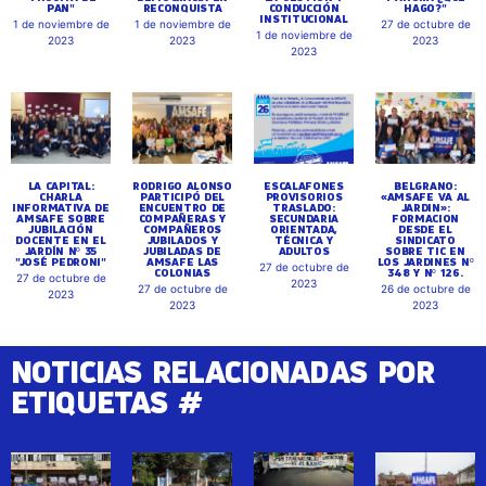
PAN"
RECONQUISTA
CONDUCCIÓN
HAGO?"
INSTITUCIONAL
1 de noviembre de
1 de noviembre de
27 de octubre de
1 de noviembre de
2023
2023
2023
2023
LA CAPITAL:
RODRIGO ALONSO
ESCALAFONES
BELGRANO:
CHARLA
PARTICIPÓ DEL
PROVISORIOS
«AMSAFE VA AL
INFORMATIVA DE
ENCUENTRO DE
TRASLADO:
JARDIN»:
AMSAFE SOBRE
COMPAÑERAS Y
SECUNDARIA
FORMACION
JUBILACIÓN
COMPAÑEROS
ORIENTADA,
DESDE EL
DOCENTE EN EL
JUBILADOS Y
TÉCNICA Y
SINDICATO
JARDÍN Nº 35
JUBILADAS DE
ADULTOS
SOBRE TIC EN
"JOSÉ PEDRONI"
AMSAFE LAS
LOS JARDINES Nº
27 de octubre de
COLONIAS
348 Y Nº 126.
27 de octubre de
2023
27 de octubre de
26 de octubre de
2023
2023
2023
NOTICIAS RELACIONADAS POR
ETIQUETAS #