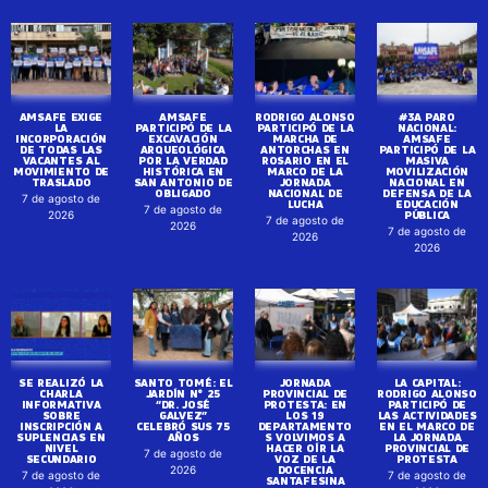
AMSAFE EXIGE
AMSAFE
RODRIGO ALONSO
#3A PARO
LA
PARTICIPÓ DE LA
PARTICIPÓ DE LA
NACIONAL:
INCORPORACIÓN
EXCAVACIÓN
MARCHA DE
AMSAFE
DE TODAS LAS
ARQUEOLÓGICA
ANTORCHAS EN
PARTICIPÓ DE LA
VACANTES AL
POR LA VERDAD
ROSARIO EN EL
MASIVA
MOVIMIENTO DE
HISTÓRICA EN
MARCO DE LA
MOVILIZACIÓN
TRASLADO
SAN ANTONIO DE
JORNADA
NACIONAL EN
OBLIGADO
NACIONAL DE
DEFENSA DE LA
7 de agosto de
LUCHA
EDUCACIÓN
7 de agosto de
PÚBLICA
2026
7 de agosto de
2026
7 de agosto de
2026
2026
SE REALIZÓ LA
SANTO TOMÉ: EL
JORNADA
LA CAPITAL:
CHARLA
JARDÍN N° 25
PROVINCIAL DE
RODRIGO ALONSO
INFORMATIVA
“DR. JOSÉ
PROTESTA: EN
PARTICIPÓ DE
SOBRE
GALVEZ”
LOS 19
LAS ACTIVIDADES
INSCRIPCIÓN A
CELEBRÓ SUS 75
DEPARTAMENTO
EN EL MARCO DE
SUPLENCIAS EN
AÑOS
S VOLVIMOS A
LA JORNADA
NIVEL
HACER OÍR LA
PROVINCIAL DE
7 de agosto de
SECUNDARIO
VOZ DE LA
PROTESTA
DOCENCIA
2026
7 de agosto de
7 de agosto de
SANTAFESINA