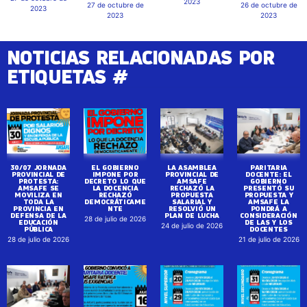
2023
27 de octubre de
26 de octubre de
2023
2023
2023
NOTICIAS RELACIONADAS POR
ETIQUETAS #
30/07 JORNADA
EL GOBIERNO
LA ASAMBLEA
PARITARIA
PROVINCIAL DE
IMPONE POR
PROVINCIAL DE
DOCENTE: EL
PROTESTA:
DECRETO LO QUE
AMSAFE
GOBIERNO
AMSAFE SE
LA DOCENCIA
RECHAZÓ LA
PRESENTÓ SU
MOVILIZA EN
RECHAZÓ
PROPUESTA
PROPUESTA Y
TODA LA
DEMOCRÁTICAME
SALARIAL Y
AMSAFE LA
PROVINCIA EN
NTE
RESOLVIÓ UN
PONDRÁ A
DEFENSA DE LA
PLAN DE LUCHA
CONSIDERACIÓN
28 de julio de 2026
EDUCACIÓN
DE LAS Y LOS
24 de julio de 2026
PÚBLICA
DOCENTES
28 de julio de 2026
21 de julio de 2026