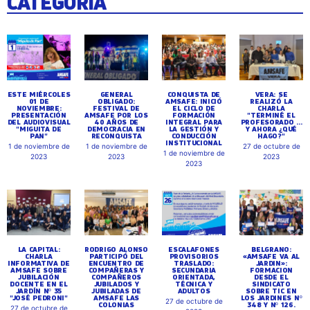
CATEGORÍA
ESTE MIÉRCOLES
GENERAL
CONQUISTA DE
VERA: SE
01 DE
OBLIGADO:
AMSAFE: INICIÓ
REALIZÓ LA
NOVIEMBRE:
FESTIVAL DE
EL CICLO DE
CHARLA
PRESENTACIÓN
AMSAFE POR LOS
FORMACIÓN
"TERMINÉ EL
DEL AUDIOVISUAL
40 AÑOS DE
INTEGRAL PARA
PROFESORADO ...
"MIGUITA DE
DEMOCRACIA EN
LA GESTIÓN Y
Y AHORA ¿QUÉ
PAN"
RECONQUISTA
CONDUCCIÓN
HAGO?"
INSTITUCIONAL
1 de noviembre de
1 de noviembre de
27 de octubre de
1 de noviembre de
2023
2023
2023
2023
LA CAPITAL:
RODRIGO ALONSO
ESCALAFONES
BELGRANO:
CHARLA
PARTICIPÓ DEL
PROVISORIOS
«AMSAFE VA AL
INFORMATIVA DE
ENCUENTRO DE
TRASLADO:
JARDIN»:
AMSAFE SOBRE
COMPAÑERAS Y
SECUNDARIA
FORMACION
JUBILACIÓN
COMPAÑEROS
ORIENTADA,
DESDE EL
DOCENTE EN EL
JUBILADOS Y
TÉCNICA Y
SINDICATO
JARDÍN Nº 35
JUBILADAS DE
ADULTOS
SOBRE TIC EN
"JOSÉ PEDRONI"
AMSAFE LAS
LOS JARDINES Nº
27 de octubre de
COLONIAS
348 Y Nº 126.
27 de octubre de