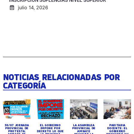
INSCRIPCIÓN SUPLENCIAS NIVEL SUPERIOR
julio 14, 2026
NOTICIAS RELACIONADAS POR
CATEGORÍA
30/07 JORNADA
EL GOBIERNO
LA ASAMBLEA
PARITARIA
PROVINCIAL DE
IMPONE POR
PROVINCIAL DE
DOCENTE: EL
PROTESTA:
DECRETO LO QUE
AMSAFE
GOBIERNO
AMSAFE SE
LA DOCENCIA
RECHAZÓ LA
PRESENTÓ SU