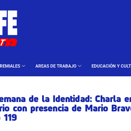
ELES Y MODALIDADES
GREMIALES
AREAS DE TRA
REMIALES
AREAS DE TRABAJO
EDUCACIÓN Y CUL
emana de la Identidad: Charla e
rio con presencia de Mario Brav
o 119