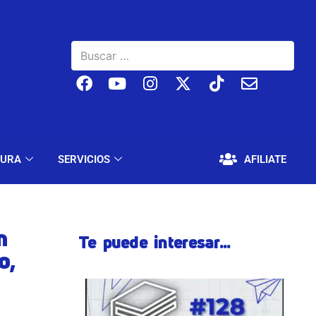
BAJO
EDUCACIÓN Y CULTURA
SERVICIOS
TURA
SERVICIOS
AFILIATE
n
Te puede interesar...
o,