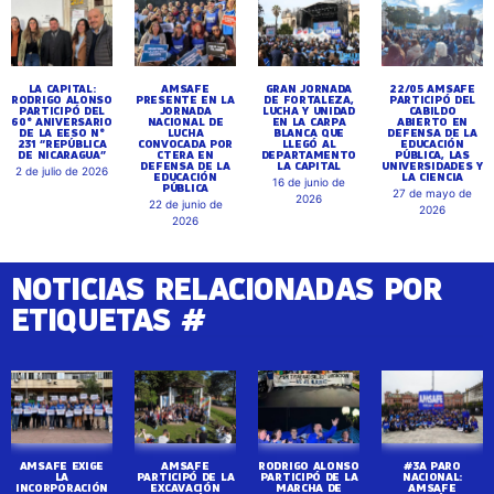
LA CAPITAL:
AMSAFE
GRAN JORNADA
22/05 AMSAFE
RODRIGO ALONSO
PRESENTE EN LA
DE FORTALEZA,
PARTICIPÓ DEL
PARTICIPÓ DEL
JORNADA
LUCHA Y UNIDAD
CABILDO
60° ANIVERSARIO
NACIONAL DE
EN LA CARPA
ABIERTO EN
DE LA EESO N°
LUCHA
BLANCA QUE
DEFENSA DE LA
231 “REPÚBLICA
CONVOCADA POR
LLEGÓ AL
EDUCACIÓN
DE NICARAGUA”
CTERA EN
DEPARTAMENTO
PÚBLICA, LAS
DEFENSA DE LA
LA CAPITAL
UNIVERSIDADES Y
2 de julio de 2026
EDUCACIÓN
LA CIENCIA
16 de junio de
PÚBLICA
27 de mayo de
2026
22 de junio de
2026
2026
NOTICIAS RELACIONADAS POR
ETIQUETAS #
AMSAFE EXIGE
AMSAFE
RODRIGO ALONSO
#3A PARO
LA
PARTICIPÓ DE LA
PARTICIPÓ DE LA
NACIONAL:
INCORPORACIÓN
EXCAVACIÓN
MARCHA DE
AMSAFE