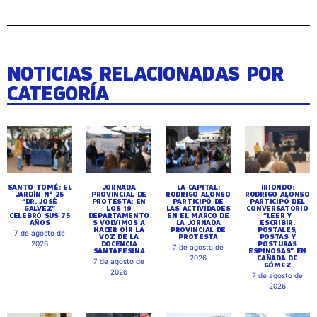
NOTICIAS RELACIONADAS POR
CATEGORÍA
SANTO TOMÉ: EL
JORNADA
LA CAPITAL:
IRIONDO:
JARDÍN N° 25
PROVINCIAL DE
RODRIGO ALONSO
RODRIGO ALONSO
“DR. JOSÉ
PROTESTA: EN
PARTICIPÓ DE
PARTICIPÓ DEL
GALVEZ”
LOS 19
LAS ACTIVIDADES
CONVERSATORIO
CELEBRÓ SUS 75
DEPARTAMENTO
EN EL MARCO DE
“LEER Y
AÑOS
S VOLVIMOS A
LA JORNADA
ESCRIBIR.
HACER OÍR LA
PROVINCIAL DE
POSTALES,
7 de agosto de
VOZ DE LA
PROTESTA
POSTAS Y
DOCENCIA
POSTURAS
2026
7 de agosto de
SANTAFESINA
ESPINOSAS” EN
CAÑADA DE
2026
7 de agosto de
GÓMEZ
2026
7 de agosto de
2026