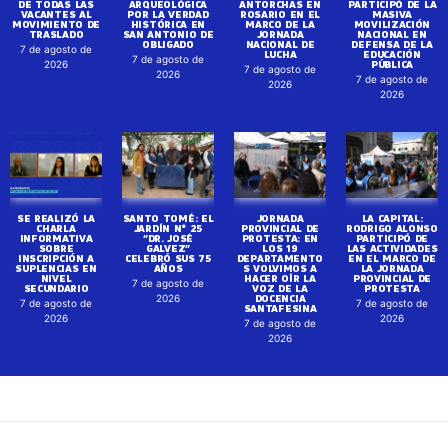
DE TODAS LAS
ARQUEOLÓGICA
ANTORCHAS EN
PARTICIPÓ DE LA
VACANTES AL
POR LA VERDAD
ROSARIO EN EL
MASIVA
MOVIMIENTO DE
HISTÓRICA EN
MARCO DE LA
MOVILIZACIÓN
TRASLADO
SAN ANTONIO DE
JORNADA
NACIONAL EN
OBLIGADO
NACIONAL DE
DEFENSA DE LA
7 de agosto de
LUCHA
EDUCACIÓN
7 de agosto de
PÚBLICA
2026
7 de agosto de
2026
7 de agosto de
2026
2026
SE REALIZÓ LA
SANTO TOMÉ: EL
JORNADA
LA CAPITAL:
CHARLA
JARDÍN N° 25
PROVINCIAL DE
RODRIGO ALONSO
INFORMATIVA
“DR. JOSÉ
PROTESTA: EN
PARTICIPÓ DE
SOBRE
GALVEZ”
LOS 19
LAS ACTIVIDADES
INSCRIPCIÓN A
CELEBRÓ SUS 75
DEPARTAMENTO
EN EL MARCO DE
SUPLENCIAS EN
AÑOS
S VOLVIMOS A
LA JORNADA
NIVEL
HACER OÍR LA
PROVINCIAL DE
7 de agosto de
SECUNDARIO
VOZ DE LA
PROTESTA
DOCENCIA
2026
7 de agosto de
7 de agosto de
SANTAFESINA
2026
2026
7 de agosto de
2026