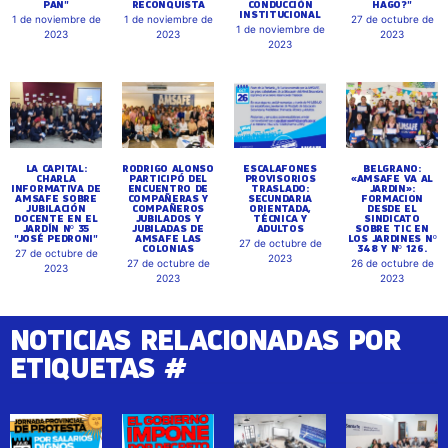
PAN"
RECONQUISTA
CONDUCCIÓN
HAGO?"
INSTITUCIONAL
1 de noviembre de
1 de noviembre de
27 de octubre de
1 de noviembre de
2023
2023
2023
2023
LA CAPITAL:
RODRIGO ALONSO
ESCALAFONES
BELGRANO:
CHARLA
PARTICIPÓ DEL
PROVISORIOS
«AMSAFE VA AL
INFORMATIVA DE
ENCUENTRO DE
TRASLADO:
JARDIN»:
AMSAFE SOBRE
COMPAÑERAS Y
SECUNDARIA
FORMACION
JUBILACIÓN
COMPAÑEROS
ORIENTADA,
DESDE EL
DOCENTE EN EL
JUBILADOS Y
TÉCNICA Y
SINDICATO
JARDÍN Nº 35
JUBILADAS DE
ADULTOS
SOBRE TIC EN
"JOSÉ PEDRONI"
AMSAFE LAS
LOS JARDINES Nº
27 de octubre de
COLONIAS
348 Y Nº 126.
27 de octubre de
2023
27 de octubre de
26 de octubre de
2023
2023
2023
NOTICIAS RELACIONADAS POR
ETIQUETAS #