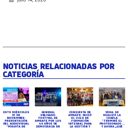
NOTICIAS RELACIONADAS POR
CATEGORÍA
ESTE MIÉRCOLES
GENERAL
CONQUISTA DE
VERA: SE
01 DE
OBLIGADO:
AMSAFE: INICIÓ
REALIZÓ LA
NOVIEMBRE:
FESTIVAL DE
EL CICLO DE
CHARLA
PRESENTACIÓN
AMSAFE POR LOS
FORMACIÓN
"TERMINÉ EL
DEL AUDIOVISUAL
40 AÑOS DE
INTEGRAL PARA
PROFESORADO ...
"MIGUITA DE
DEMOCRACIA EN
LA GESTIÓN Y
Y AHORA ¿QUÉ