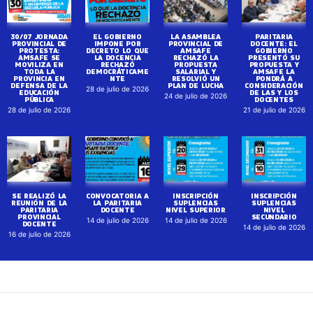
30/07 JORNADA
EL GOBIERNO
LA ASAMBLEA
PARITARIA
PROVINCIAL DE
IMPONE POR
PROVINCIAL DE
DOCENTE: EL
PROTESTA:
DECRETO LO QUE
AMSAFE
GOBIERNO
AMSAFE SE
LA DOCENCIA
RECHAZÓ LA
PRESENTÓ SU
MOVILIZA EN
RECHAZÓ
PROPUESTA
PROPUESTA Y
TODA LA
DEMOCRÁTICAME
SALARIAL Y
AMSAFE LA
PROVINCIA EN
NTE
RESOLVIÓ UN
PONDRÁ A
DEFENSA DE LA
PLAN DE LUCHA
CONSIDERACIÓN
28 de julio de 2026
EDUCACIÓN
DE LAS Y LOS
24 de julio de 2026
PÚBLICA
DOCENTES
28 de julio de 2026
21 de julio de 2026
SE REALIZÓ LA
CONVOCATORIA A
INSCRIPCIÓN
INSCRIPCIÓN
REUNIÓN DE LA
LA PARITARIA
SUPLENCIAS
SUPLENCIAS
PARITARIA
DOCENTE
NIVEL SUPERIOR
NIVEL
PROVINCIAL
SECUNDARIO
14 de julio de 2026
14 de julio de 2026
DOCENTE
14 de julio de 2026
16 de julio de 2026