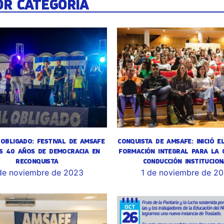
OR CATEGORÍA
OBLIGADO: FESTIVAL DE AMSAFE
CONQUISTA DE AMSAFE: INICIÓ E
S 40 AÑOS DE DEMOCRACIA EN
FORMACIÓN INTEGRAL PARA LA 
RECONQUISTA
CONDUCCIÓN INSTITUCION
de noviembre de 2023
1 de noviembre de 2