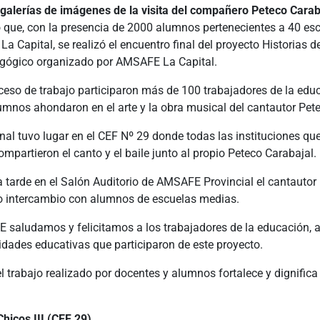
alerías de imágenes de la visita del compañero Peteco Carab
que, con la presencia de 2000 alumnos pertenecientes a 40 esc
a Capital, se realizó el encuentro final del proyecto Historias d
gógico organizado por AMSAFE La Capital.
ceso de trabajo participaron más de 100 trabajadores de la edu
umnos ahondaron en el arte y la obra musical del cantautor Pet
inal tuvo lugar en el CEF Nº 29 donde todas las instituciones qu
ompartieron el canto y el baile junto al propio Peteco Carabajal.
 tarde en el Salón Auditorio de AMSAFE Provincial el cantautor 
o intercambio con alumnos de escuelas medias.
saludamos y felicitamos a los trabajadores de la educación, 
idades educativas que participaron de este proyecto.
 trabajo realizado por docentes y alumnos fortalece y dignifica
Chicos III (CEF 29)