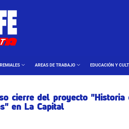
ELES Y MODALIDADES
GREMIALES
AREAS DE TRA
REMIALES
AREAS DE TRABAJO
EDUCACIÓN Y CUL
so cierre del proyecto "Historia
s" en La Capital