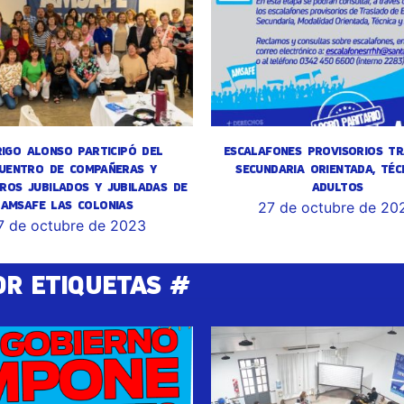
IGO ALONSO PARTICIPÓ DEL
ESCALAFONES PROVISORIOS TR
UENTRO DE COMPAÑERAS Y
SECUNDARIA ORIENTADA, TÉC
ROS JUBILADOS Y JUBILADAS DE
ADULTOS
AMSAFE LAS COLONIAS
27 de octubre de 20
7 de octubre de 2023
OR ETIQUETAS #