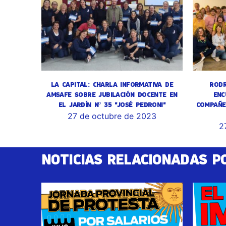
LA CAPITAL: CHARLA INFORMATIVA DE
RODR
AMSAFE SOBRE JUBILACIÓN DOCENTE EN
ENC
EL JARDÍN Nº 35 "JOSÉ PEDRONI"
COMPAÑE
27 de octubre de 2023
2
NOTICIAS RELACIONADAS P