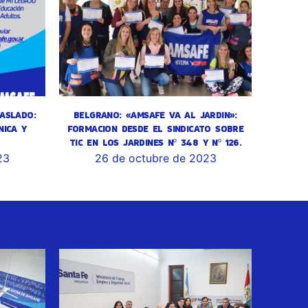
ASLADO:
BELGRANO: «AMSAFE VA AL JARDIN»:
NICA Y
FORMACION DESDE EL SINDICATO SOBRE
TIC EN LOS JARDINES Nº 348 Y Nº 126.
23
26 de octubre de 2023