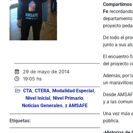
Compartimos g
Fe
recordando 
departamento L
proyecto peda
De todo el pro
junto a sus al
El encuentro f
del proyecto c
29 de mayo de 2014
Además, por la
19:05 hs
un maravillos
,
,
,
CTA
CTERA
Modalidad Especial
Desde AMSAFE 
,
,
Nivel Inicial
Nivel Primario
y a las comun
,
Noticias Generales
z AMSAFE
Una vez más el
Etiquetas:
pública.
-Historias de 