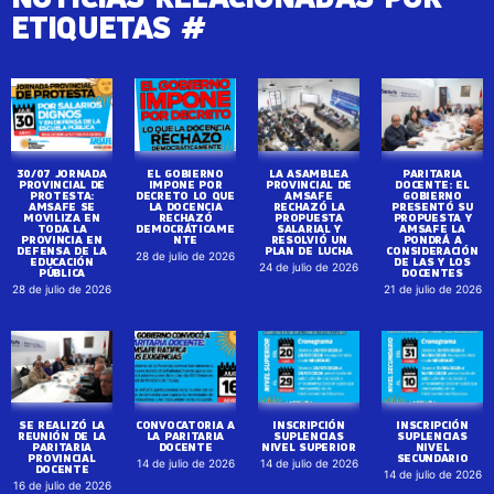
ETIQUETAS #
30/07 JORNADA
EL GOBIERNO
LA ASAMBLEA
PARITARIA
PROVINCIAL DE
IMPONE POR
PROVINCIAL DE
DOCENTE: EL
PROTESTA:
DECRETO LO QUE
AMSAFE
GOBIERNO
AMSAFE SE
LA DOCENCIA
RECHAZÓ LA
PRESENTÓ SU
MOVILIZA EN
RECHAZÓ
PROPUESTA
PROPUESTA Y
TODA LA
DEMOCRÁTICAME
SALARIAL Y
AMSAFE LA
PROVINCIA EN
NTE
RESOLVIÓ UN
PONDRÁ A
DEFENSA DE LA
PLAN DE LUCHA
CONSIDERACIÓN
28 de julio de 2026
EDUCACIÓN
DE LAS Y LOS
24 de julio de 2026
PÚBLICA
DOCENTES
28 de julio de 2026
21 de julio de 2026
SE REALIZÓ LA
CONVOCATORIA A
INSCRIPCIÓN
INSCRIPCIÓN
REUNIÓN DE LA
LA PARITARIA
SUPLENCIAS
SUPLENCIAS
PARITARIA
DOCENTE
NIVEL SUPERIOR
NIVEL
PROVINCIAL
SECUNDARIO
14 de julio de 2026
14 de julio de 2026
DOCENTE
14 de julio de 2026
16 de julio de 2026