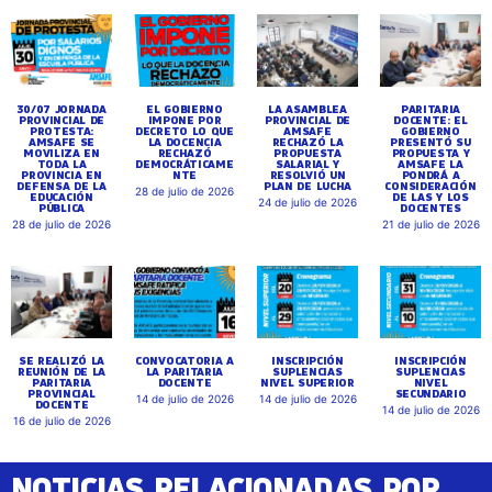
30/07 JORNADA
EL GOBIERNO
LA ASAMBLEA
PARITARIA
PROVINCIAL DE
IMPONE POR
PROVINCIAL DE
DOCENTE: EL
PROTESTA:
DECRETO LO QUE
AMSAFE
GOBIERNO
AMSAFE SE
LA DOCENCIA
RECHAZÓ LA
PRESENTÓ SU
MOVILIZA EN
RECHAZÓ
PROPUESTA
PROPUESTA Y
TODA LA
DEMOCRÁTICAME
SALARIAL Y
AMSAFE LA
PROVINCIA EN
NTE
RESOLVIÓ UN
PONDRÁ A
DEFENSA DE LA
PLAN DE LUCHA
CONSIDERACIÓN
28 de julio de 2026
EDUCACIÓN
DE LAS Y LOS
24 de julio de 2026
PÚBLICA
DOCENTES
28 de julio de 2026
21 de julio de 2026
SE REALIZÓ LA
CONVOCATORIA A
INSCRIPCIÓN
INSCRIPCIÓN
REUNIÓN DE LA
LA PARITARIA
SUPLENCIAS
SUPLENCIAS
PARITARIA
DOCENTE
NIVEL SUPERIOR
NIVEL
PROVINCIAL
SECUNDARIO
14 de julio de 2026
14 de julio de 2026
DOCENTE
14 de julio de 2026
16 de julio de 2026
NOTICIAS RELACIONADAS POR