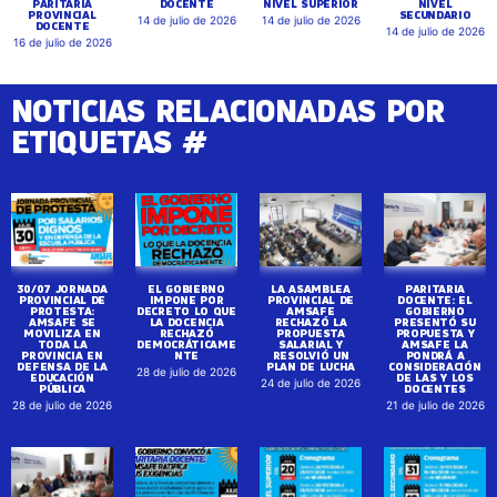
PARITARIA
DOCENTE
NIVEL SUPERIOR
NIVEL
PROVINCIAL
SECUNDARIO
14 de julio de 2026
14 de julio de 2026
DOCENTE
14 de julio de 2026
16 de julio de 2026
NOTICIAS RELACIONADAS POR
ETIQUETAS #
30/07 JORNADA
EL GOBIERNO
LA ASAMBLEA
PARITARIA
PROVINCIAL DE
IMPONE POR
PROVINCIAL DE
DOCENTE: EL
PROTESTA:
DECRETO LO QUE
AMSAFE
GOBIERNO
AMSAFE SE
LA DOCENCIA
RECHAZÓ LA
PRESENTÓ SU
MOVILIZA EN
RECHAZÓ
PROPUESTA
PROPUESTA Y
TODA LA
DEMOCRÁTICAME
SALARIAL Y
AMSAFE LA
PROVINCIA EN
NTE
RESOLVIÓ UN
PONDRÁ A
DEFENSA DE LA
PLAN DE LUCHA
CONSIDERACIÓN
28 de julio de 2026
EDUCACIÓN
DE LAS Y LOS
24 de julio de 2026
PÚBLICA
DOCENTES
28 de julio de 2026
21 de julio de 2026