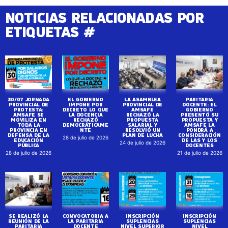
NOTICIAS RELACIONADAS POR
ETIQUETAS #
30/07 JORNADA
EL GOBIERNO
LA ASAMBLEA
PARITARIA
PROVINCIAL DE
IMPONE POR
PROVINCIAL DE
DOCENTE: EL
PROTESTA:
DECRETO LO QUE
AMSAFE
GOBIERNO
AMSAFE SE
LA DOCENCIA
RECHAZÓ LA
PRESENTÓ SU
MOVILIZA EN
RECHAZÓ
PROPUESTA
PROPUESTA Y
TODA LA
DEMOCRÁTICAME
SALARIAL Y
AMSAFE LA
PROVINCIA EN
NTE
RESOLVIÓ UN
PONDRÁ A
DEFENSA DE LA
PLAN DE LUCHA
CONSIDERACIÓN
28 de julio de 2026
EDUCACIÓN
DE LAS Y LOS
24 de julio de 2026
PÚBLICA
DOCENTES
28 de julio de 2026
21 de julio de 2026
SE REALIZÓ LA
CONVOCATORIA A
INSCRIPCIÓN
INSCRIPCIÓN
REUNIÓN DE LA
LA PARITARIA
SUPLENCIAS
SUPLENCIAS
PARITARIA
DOCENTE
NIVEL SUPERIOR
NIVEL