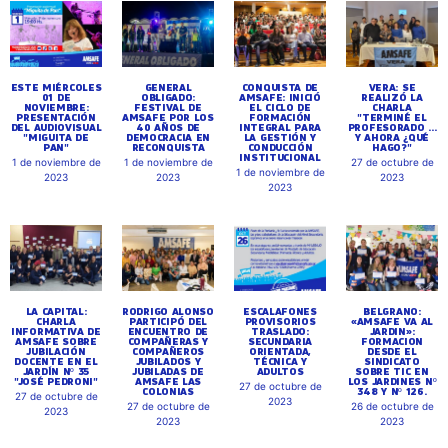
ESTE MIÉRCOLES
GENERAL
CONQUISTA DE
VERA: SE
01 DE
OBLIGADO:
AMSAFE: INICIÓ
REALIZÓ LA
NOVIEMBRE:
FESTIVAL DE
EL CICLO DE
CHARLA
PRESENTACIÓN
AMSAFE POR LOS
FORMACIÓN
"TERMINÉ EL
DEL AUDIOVISUAL
40 AÑOS DE
INTEGRAL PARA
PROFESORADO ...
"MIGUITA DE
DEMOCRACIA EN
LA GESTIÓN Y
Y AHORA ¿QUÉ
PAN"
RECONQUISTA
CONDUCCIÓN
HAGO?"
INSTITUCIONAL
1 de noviembre de
1 de noviembre de
27 de octubre de
1 de noviembre de
2023
2023
2023
2023
LA CAPITAL:
RODRIGO ALONSO
ESCALAFONES
BELGRANO:
CHARLA
PARTICIPÓ DEL
PROVISORIOS
«AMSAFE VA AL
INFORMATIVA DE
ENCUENTRO DE
TRASLADO:
JARDIN»:
AMSAFE SOBRE
COMPAÑERAS Y
SECUNDARIA
FORMACION
JUBILACIÓN
COMPAÑEROS
ORIENTADA,
DESDE EL
DOCENTE EN EL
JUBILADOS Y
TÉCNICA Y
SINDICATO
JARDÍN Nº 35
JUBILADAS DE
ADULTOS
SOBRE TIC EN
"JOSÉ PEDRONI"
AMSAFE LAS
LOS JARDINES Nº
27 de octubre de
COLONIAS
348 Y Nº 126.
27 de octubre de
2023
27 de octubre de
26 de octubre de
2023
2023
2023