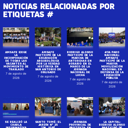
NOTICIAS RELACIONADAS POR
ETIQUETAS #
AMSAFE EXIGE
AMSAFE
RODRIGO ALONSO
#3A PARO
LA
PARTICIPÓ DE LA
PARTICIPÓ DE LA
NACIONAL:
INCORPORACIÓN
EXCAVACIÓN
MARCHA DE
AMSAFE
DE TODAS LAS
ARQUEOLÓGICA
ANTORCHAS EN
PARTICIPÓ DE LA
VACANTES AL
POR LA VERDAD
ROSARIO EN EL
MASIVA
MOVIMIENTO DE
HISTÓRICA EN
MARCO DE LA
MOVILIZACIÓN
TRASLADO
SAN ANTONIO DE
JORNADA
NACIONAL EN
OBLIGADO
NACIONAL DE
DEFENSA DE LA
7 de agosto de
LUCHA
EDUCACIÓN
7 de agosto de
PÚBLICA
2026
7 de agosto de
2026
7 de agosto de
2026
2026
SE REALIZÓ LA
SANTO TOMÉ: EL
JORNADA
LA CAPITAL:
CHARLA
JARDÍN N° 25
PROVINCIAL DE
RODRIGO ALONSO
INFORMATIVA
“DR. JOSÉ
PROTESTA: EN
PARTICIPÓ DE