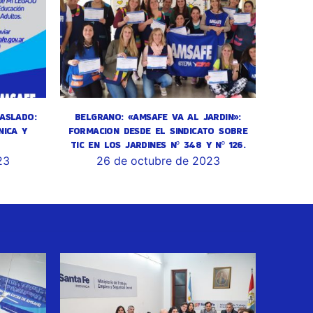
ASLADO:
BELGRANO: «AMSAFE VA AL JARDIN»:
NICA Y
FORMACION DESDE EL SINDICATO SOBRE
TIC EN LOS JARDINES Nº 348 Y Nº 126.
23
26 de octubre de 2023