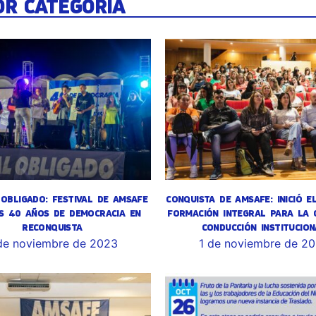
OR CATEGORÍA
OBLIGADO: FESTIVAL DE AMSAFE
CONQUISTA DE AMSAFE: INICIÓ E
S 40 AÑOS DE DEMOCRACIA EN
FORMACIÓN INTEGRAL PARA LA 
RECONQUISTA
CONDUCCIÓN INSTITUCION
de noviembre de 2023
1 de noviembre de 2