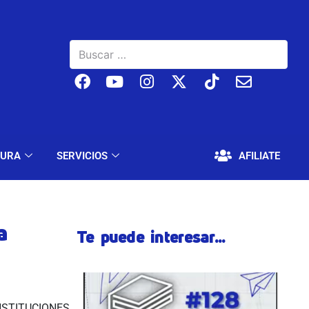
BAJO
EDUCACIÓN Y CULTURA
SERVICIOS
TURA
SERVICIOS
AFILIATE
a
Te puede interesar...
INSTITUCIONES