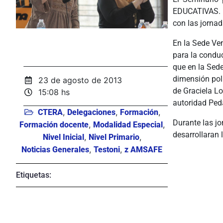
EDUCATIVAS.
con las jorna
En la Sede Ve
para la conduc
que en la Sede
dimensión polí
23 de agosto de 2013
de Graciela Lo
15:08 hs
autoridad Ped
,
,
,
CTERA
Delegaciones
Formación
Durante las jo
,
,
Formación docente
Modalidad Especial
desarrollaran 
,
,
Nivel Inicial
Nivel Primario
,
,
Noticias Generales
Testoni
z AMSAFE
Etiquetas: