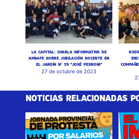
LA CAPITAL: CHARLA INFORMATIVA DE
RODR
AMSAFE SOBRE JUBILACIÓN DOCENTE EN
ENC
EL JARDÍN Nº 35 "JOSÉ PEDRONI"
COMPAÑE
27 de octubre de 2023
2
NOTICIAS RELACIONADAS P