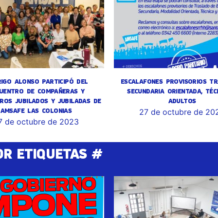
IGO ALONSO PARTICIPÓ DEL
ESCALAFONES PROVISORIOS TR
UENTRO DE COMPAÑERAS Y
SECUNDARIA ORIENTADA, TÉC
ROS JUBILADOS Y JUBILADAS DE
ADULTOS
AMSAFE LAS COLONIAS
27 de octubre de 20
7 de octubre de 2023
OR ETIQUETAS #