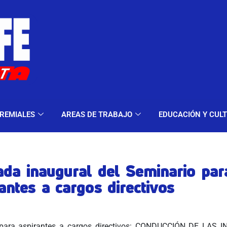
ELES Y MODALIDADES
GREMIALES
AREAS DE TRA
REMIALES
AREAS DE TRABAJO
EDUCACIÓN Y CUL
ada inaugural del Seminario par
antes a cargos directivos
 para aspirantes a cargos directivos: CONDUCCIÓN DE LAS 