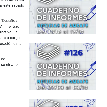
 este sábado
 “Desafíos
e”, mientras
rectivo. La
tará a cargo
eración de la
s se
l seminario