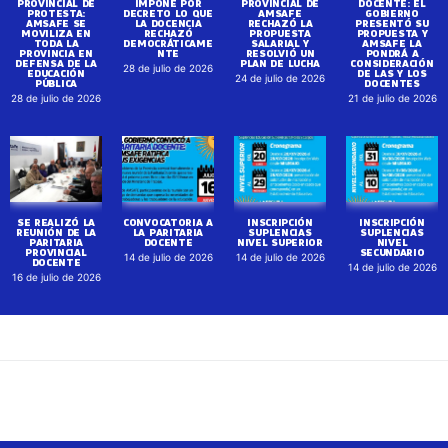
PROVINCIAL DE
IMPONE POR
PROVINCIAL DE
DOCENTE: EL
PROTESTA:
DECRETO LO QUE
AMSAFE
GOBIERNO
AMSAFE SE
LA DOCENCIA
RECHAZÓ LA
PRESENTÓ SU
MOVILIZA EN
RECHAZÓ
PROPUESTA
PROPUESTA Y
TODA LA
DEMOCRÁTICAME
SALARIAL Y
AMSAFE LA
PROVINCIA EN
NTE
RESOLVIÓ UN
PONDRÁ A
DEFENSA DE LA
PLAN DE LUCHA
CONSIDERACIÓN
28 de julio de 2026
EDUCACIÓN
DE LAS Y LOS
24 de julio de 2026
PÚBLICA
DOCENTES
28 de julio de 2026
21 de julio de 2026
SE REALIZÓ LA
CONVOCATORIA A
INSCRIPCIÓN
INSCRIPCIÓN
REUNIÓN DE LA
LA PARITARIA
SUPLENCIAS
SUPLENCIAS
PARITARIA
DOCENTE
NIVEL SUPERIOR
NIVEL
PROVINCIAL
SECUNDARIO
14 de julio de 2026
14 de julio de 2026
DOCENTE
14 de julio de 2026
16 de julio de 2026