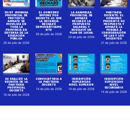
30/07 JORNADA
EL GOBIERNO
LA ASAMBLEA
PARITARIA
PROVINCIAL DE
IMPONE POR
PROVINCIAL DE
DOCENTE: EL
PROTESTA:
DECRETO LO QUE
AMSAFE
GOBIERNO
AMSAFE SE
LA DOCENCIA
RECHAZÓ LA
PRESENTÓ SU
MOVILIZA EN
RECHAZÓ
PROPUESTA
PROPUESTA Y
TODA LA
DEMOCRÁTICAME
SALARIAL Y
AMSAFE LA
PROVINCIA EN
NTE
RESOLVIÓ UN
PONDRÁ A
DEFENSA DE LA
PLAN DE LUCHA
CONSIDERACIÓN
28 de julio de 2026
EDUCACIÓN
DE LAS Y LOS
24 de julio de 2026
PÚBLICA
DOCENTES
28 de julio de 2026
21 de julio de 2026
SE REALIZÓ LA
CONVOCATORIA A
INSCRIPCIÓN
INSCRIPCIÓN
REUNIÓN DE LA
LA PARITARIA
SUPLENCIAS
SUPLENCIAS
PARITARIA
DOCENTE
NIVEL SUPERIOR
NIVEL
PROVINCIAL
SECUNDARIO
14 de julio de 2026
14 de julio de 2026
DOCENTE
14 de julio de 2026
16 de julio de 2026