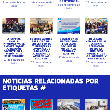
INSTITUCIONAL
1 de noviembre de
1 de noviembre de
27 de octubre de
1 de noviembre de
2023
2023
2023
2023
LA CAPITAL:
RODRIGO ALONSO
ESCALAFONES
BELGRANO:
CHARLA
PARTICIPÓ DEL
PROVISORIOS
«AMSAFE VA AL
INFORMATIVA DE
ENCUENTRO DE
TRASLADO:
JARDIN»:
AMSAFE SOBRE
COMPAÑERAS Y
SECUNDARIA
FORMACION
JUBILACIÓN
COMPAÑEROS
ORIENTADA,
DESDE EL
DOCENTE EN EL
JUBILADOS Y
TÉCNICA Y
SINDICATO
JARDÍN Nº 35
JUBILADAS DE
ADULTOS
SOBRE TIC EN
"JOSÉ PEDRONI"
AMSAFE LAS
LOS JARDINES Nº
27 de octubre de
COLONIAS
348 Y Nº 126.
27 de octubre de
2023
27 de octubre de
26 de octubre de
2023
2023
2023
NOTICIAS RELACIONADAS POR
ETIQUETAS #