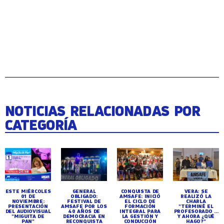
NOTICIAS RELACIONADAS POR
CATEGORÍA
ESTE MIÉRCOLES
GENERAL
CONQUISTA DE
VERA: SE
01 DE
OBLIGADO:
AMSAFE: INICIÓ
REALIZÓ LA
NOVIEMBRE:
FESTIVAL DE
EL CICLO DE
CHARLA
PRESENTACIÓN
AMSAFE POR LOS
FORMACIÓN
"TERMINÉ EL
DEL AUDIOVISUAL
40 AÑOS DE
INTEGRAL PARA
PROFESORADO ...
"MIGUITA DE
DEMOCRACIA EN
LA GESTIÓN Y
Y AHORA ¿QUÉ
PAN"
RECONQUISTA
CONDUCCIÓN
HAGO?"