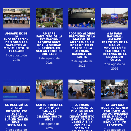
AMSAFE EXIGE
AMSAFE
RODRIGO ALONSO
#3A PARO
LA
PARTICIPÓ DE LA
PARTICIPÓ DE LA
NACIONAL:
INCORPORACIÓN
EXCAVACIÓN
MARCHA DE
AMSAFE
DE TODAS LAS
ARQUEOLÓGICA
ANTORCHAS EN
PARTICIPÓ DE LA
VACANTES AL
POR LA VERDAD
ROSARIO EN EL
MASIVA
MOVIMIENTO DE
HISTÓRICA EN
MARCO DE LA
MOVILIZACIÓN
TRASLADO
SAN ANTONIO DE
JORNADA
NACIONAL EN
OBLIGADO
NACIONAL DE
DEFENSA DE LA
7 de agosto de
LUCHA
EDUCACIÓN
7 de agosto de
PÚBLICA
2026
7 de agosto de
2026
7 de agosto de
2026
2026
SE REALIZÓ LA
SANTO TOMÉ: EL
JORNADA
LA CAPITAL:
CHARLA
JARDÍN N° 25
PROVINCIAL DE
RODRIGO ALONSO
INFORMATIVA
“DR. JOSÉ
PROTESTA: EN
PARTICIPÓ DE
SOBRE
GALVEZ”
LOS 19
LAS ACTIVIDADES
INSCRIPCIÓN A
CELEBRÓ SUS 75
DEPARTAMENTO
EN EL MARCO DE
SUPLENCIAS EN
AÑOS
S VOLVIMOS A
LA JORNADA
NIVEL
HACER OÍR LA
PROVINCIAL DE
7 de agosto de
SECUNDARIO
VOZ DE LA
PROTESTA
DOCENCIA
2026
7 de agosto de
7 de agosto de
SANTAFESINA