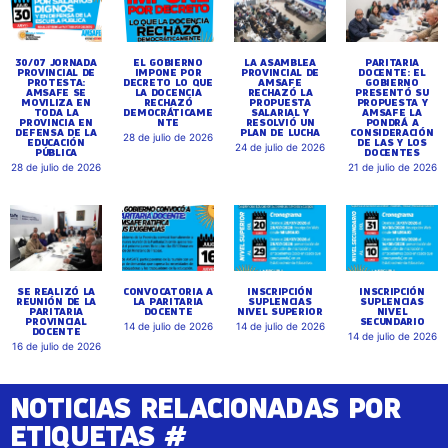
30/07 JORNADA
EL GOBIERNO
LA ASAMBLEA
PARITARIA
PROVINCIAL DE
IMPONE POR
PROVINCIAL DE
DOCENTE: EL
PROTESTA:
DECRETO LO QUE
AMSAFE
GOBIERNO
AMSAFE SE
LA DOCENCIA
RECHAZÓ LA
PRESENTÓ SU
MOVILIZA EN
RECHAZÓ
PROPUESTA
PROPUESTA Y
TODA LA
DEMOCRÁTICAME
SALARIAL Y
AMSAFE LA
PROVINCIA EN
NTE
RESOLVIÓ UN
PONDRÁ A
DEFENSA DE LA
PLAN DE LUCHA
CONSIDERACIÓN
28 de julio de 2026
EDUCACIÓN
DE LAS Y LOS
24 de julio de 2026
PÚBLICA
DOCENTES
28 de julio de 2026
21 de julio de 2026
SE REALIZÓ LA
CONVOCATORIA A
INSCRIPCIÓN
INSCRIPCIÓN
REUNIÓN DE LA
LA PARITARIA
SUPLENCIAS
SUPLENCIAS
PARITARIA
DOCENTE
NIVEL SUPERIOR
NIVEL
PROVINCIAL
SECUNDARIO
14 de julio de 2026
14 de julio de 2026
DOCENTE
14 de julio de 2026
16 de julio de 2026
NOTICIAS RELACIONADAS POR
ETIQUETAS #