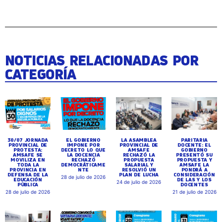
NOTICIAS RELACIONADAS POR
CATEGORÍA
30/07 JORNADA
EL GOBIERNO
LA ASAMBLEA
PARITARIA
PROVINCIAL DE
IMPONE POR
PROVINCIAL DE
DOCENTE: EL
PROTESTA:
DECRETO LO QUE
AMSAFE
GOBIERNO
AMSAFE SE
LA DOCENCIA
RECHAZÓ LA
PRESENTÓ SU
MOVILIZA EN
RECHAZÓ
PROPUESTA
PROPUESTA Y
TODA LA
DEMOCRÁTICAME
SALARIAL Y
AMSAFE LA
PROVINCIA EN
NTE
RESOLVIÓ UN
PONDRÁ A
DEFENSA DE LA
PLAN DE LUCHA
CONSIDERACIÓN
28 de julio de 2026
EDUCACIÓN
DE LAS Y LOS
24 de julio de 2026
PÚBLICA
DOCENTES
28 de julio de 2026
21 de julio de 2026