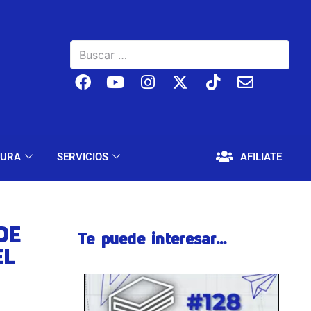
BAJO
EDUCACIÓN Y CULTURA
SERVICIOS
TURA
SERVICIOS
AFILIATE
DE
Te puede interesar...
EL