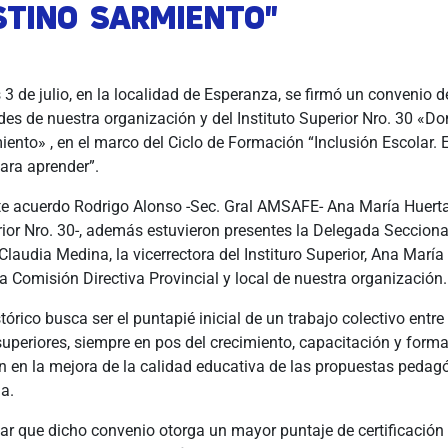
STINO SARMIENTO"
 3 de julio, en la localidad de Esperanza, se firmó un convenio 
des de nuestra organización y del Instituto Superior Nro. 30 «D
ento» , en el marco del Ciclo de Formación “Inclusión Escolar. 
para aprender”.
te acuerdo Rodrigo Alonso -Sec. Gral
AMSAFE- Ana María Huerta
erior Nro. 30-, además estuvieron presentes la Delegada Seccio
Claudia Medina, la vicerrectora del Instituro Superior, Ana María
 Comisión Directiva Provincial y local de nuestra organización.
tórico busca ser el puntapié inicial de un trabajo colectivo entre 
 superiores, siempre en pos del crecimiento, capacitación y form
n en la mejora de la calidad educativa de las propuestas pedag
la.
r que dicho convenio otorga un mayor puntaje de certificación 