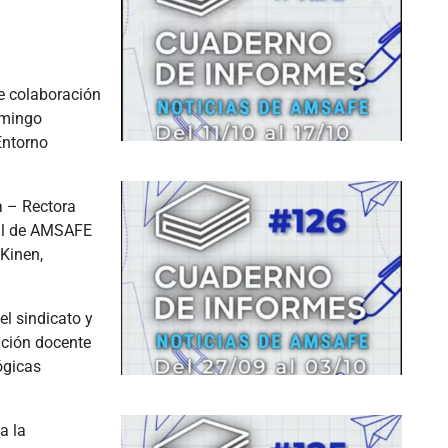
de colaboración
omingo
Entorno
 – Rectora
nal de AMSAFE
 Kinen,
el sindicato y
ación docente
ógicas
a la