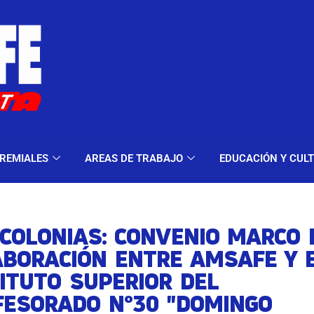
ELES Y MODALIDADES
GREMIALES
AREAS DE TRA
REMIALES
AREAS DE TRABAJO
EDUCACIÓN Y CUL
COLONIAS: CONVENIO MARCO 
ABORACIÓN ENTRE AMSAFE Y 
ITUTO SUPERIOR DEL
FESORADO N°30 "DOMINGO