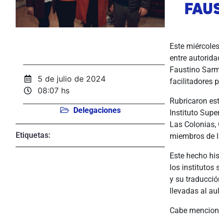
FAU
Este miércoles
entre autorida
Faustino Sarmi
5 de julio de 2024
facilitadores 
08:07 hs
Rubricaron es
Delegaciones
Instituto Sup
Las Colonias, 
Etiquetas:
miembros de la
Este hecho his
los institutos
y su traducció
llevadas al au
Cabe menciona