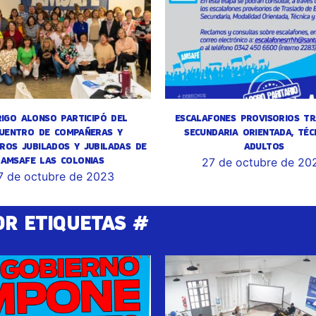
IGO ALONSO PARTICIPÓ DEL
ESCALAFONES PROVISORIOS TR
UENTRO DE COMPAÑERAS Y
SECUNDARIA ORIENTADA, TÉC
ROS JUBILADOS Y JUBILADAS DE
ADULTOS
AMSAFE LAS COLONIAS
27 de octubre de 20
7 de octubre de 2023
OR ETIQUETAS #