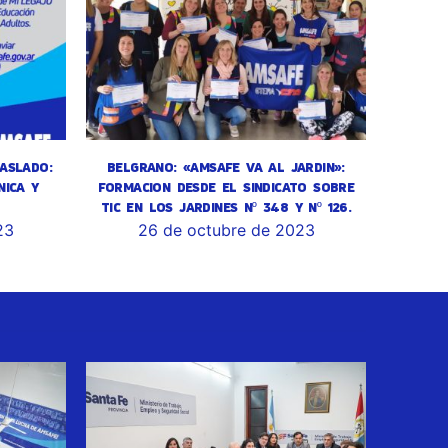
ASLADO:
BELGRANO: «AMSAFE VA AL JARDIN»:
NICA Y
FORMACION DESDE EL SINDICATO SOBRE
TIC EN LOS JARDINES Nº 348 Y Nº 126.
23
26 de octubre de 2023