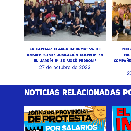
LA CAPITAL: CHARLA INFORMATIVA DE
RODR
AMSAFE SOBRE JUBILACIÓN DOCENTE EN
ENC
EL JARDÍN Nº 35 "JOSÉ PEDRONI"
COMPAÑE
27 de octubre de 2023
2
NOTICIAS RELACIONADAS P