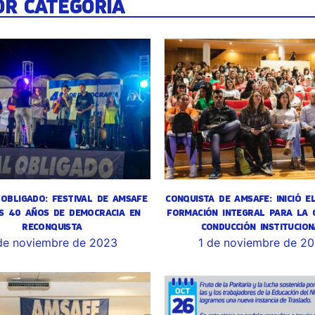
OR CATEGORÍA
OBLIGADO: FESTIVAL DE AMSAFE
CONQUISTA DE AMSAFE: INICIÓ E
S 40 AÑOS DE DEMOCRACIA EN
FORMACIÓN INTEGRAL PARA LA 
RECONQUISTA
CONDUCCIÓN INSTITUCION
de noviembre de 2023
1 de noviembre de 2