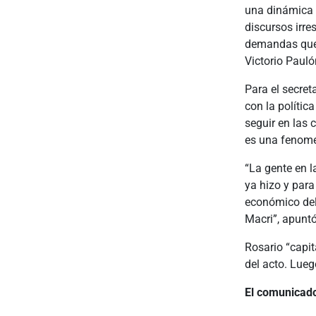
una dinámica d
discursos irre
demandas que,
Victorio Paul
Para el secret
con la políti
seguir en las 
es una fenome
“La gente en l
ya hizo y para
económico del 
Macri”, apuntó
Rosario “capit
del acto. Lueg
El comunicado