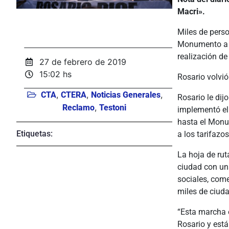
Macri».
Miles de pers
Monumento a la
realización de
27 de febrero de 2019
15:02 hs
Rosario volvió
,
,
,
CTA
CTERA
Noticias Generales
Rosario le dij
,
Reclamo
Testoni
implementó el
hasta el Monu
Etiquetas:
a los tarifazos
La hoja de ru
ciudad con un
sociales, come
miles de ciud
“Esta marcha 
Rosario y está