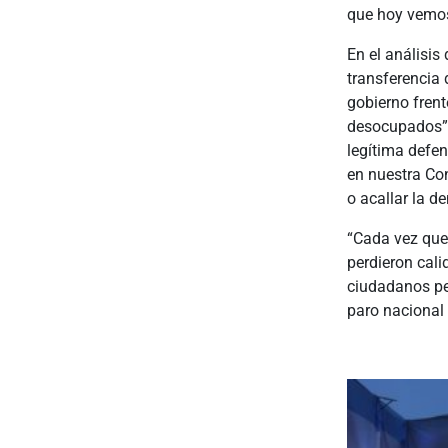
que hoy vemos
En el análisis
transferencia 
gobierno frent
desocupados”. 
legítima defe
en nuestra Co
o acallar la d
“Cada vez que 
perdieron cali
ciudadanos per
paro nacional 