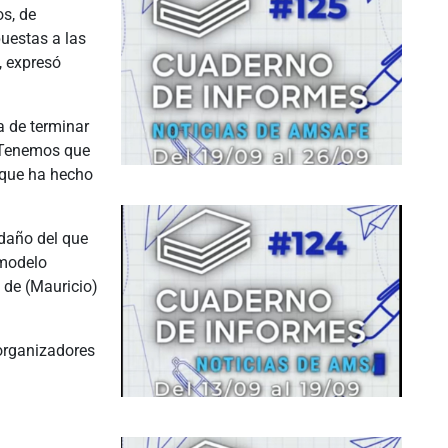
os, de
puestas a las
, expresó
a de terminar
. Tenemos que
 que ha hecho
 daño del que
 modelo
n de (Mauricio)
 organizadores