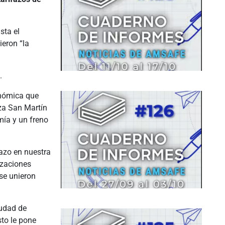
sta el
ieron “la
.
onómica que
za San Martín
mía y un freno
azo en nuestra
izaciones
 se unieron
iudad de
sto le pone