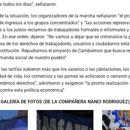
 todos los días”, señalaron.
 de la situación, los organizadores de la marcha señalaron “el p
de ingresos a los grupos concentrados” y “las acciones represiv
e a los justos reclamos de trabajadores formales e informales y
En ese orden, dijeron: “No vamos a dejar que se criminalice la 
nsa de los derechos de trabajadores, usuarios y ciudadanos est
nstitución. Repudiamos el proyecto de Cambiemos que busca repr
emanda social de nuestro pueblo”.
las tarifas subieron más que los salarios o las jubilaciones, las
dad de vida, los comercios y las pymes se achicaron o cerraron y
dimos derechos”, advirtieron y exigieron “la pronta realización
contra esta política económica”.
GALERÍA DE FOTOS (DE LA COMPAÑERA NANCI RODRIGUEZ)