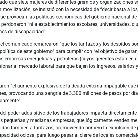
ado que siete mujeres de diferentes gremios y organizaciones so
la movilización, se insistió con la necesidad de “decir basta a los
que provocan las políticas económicas del gobierno nacional de
 perdonaron “ni a establecimientos escolares, universidades, clu
ones de discapacidad”.
del comunicado remarcaron “que los tarifazos y los despidos so
 política de este gobierno” para cumplir con “el objetivo de garan
s empresas energéticas y petroleras (cuyos gerentes están en e
esionar al mercado laboral para que bajen los ingresos, salarios 
caron “el aumento explosivo de la deuda externa impagable que
nes, provocando una sangría de 3.300 millones de pesos por dí
olamente”.
del poder adquisitivo de los trabajadores impacta directamente 
as pequeñas y medianas empresas, que lógicamente venden me
idas también a tarifazos, promoviendo primero la expulsión de 
acidad ociosa, para luego pasar al cierre de locales comerciale