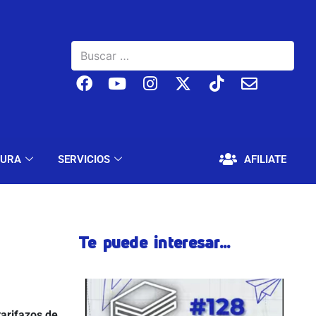
BAJO
EDUCACIÓN Y CULTURA
SERVICIOS
TURA
SERVICIOS
AFILIATE
Te puede interesar...
tarifazos de