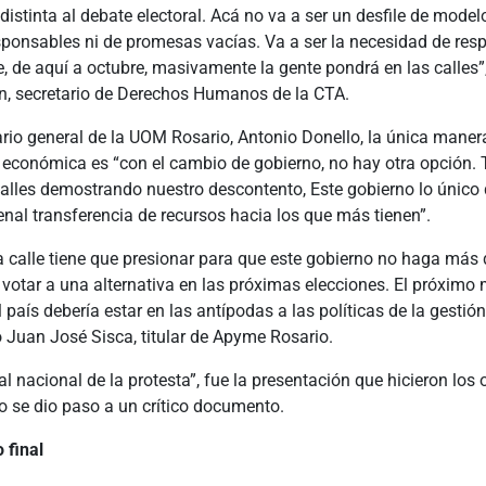
istinta al debate electoral. Acá no va a ser un desfile de model
sponsables ni de promesas vacías. Va a ser la necesidad de res
 de aquí a octubre, masivamente la gente pondrá en las calles”
ón, secretario de Derechos Humanos de la CTA.
ario general de la UOM Rosario, Antonio Donello, la única maner
ca económica es “con el cambio de gobierno, no hay otra opción
calles demostrando nuestro descontento, Este gobierno lo único
nal transferencia de recursos hacia los que más tienen”.
a calle tiene que presionar para que este gobierno no haga más
 votar a una alternativa en las próximas elecciones. El próximo
país debería estar en las antípodas a las políticas de la gestió
 Juan José Sisca, titular de Apyme Rosario.
al nacional de la protesta”, fue la presentación que hicieron los
o se dio paso a un crítico documento.
 final