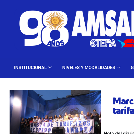
INSTITUCIONAL
NIV
INSTITUCIONAL
NIVELES Y MODALIDADES
G
Marc
tarif
Nota del diari