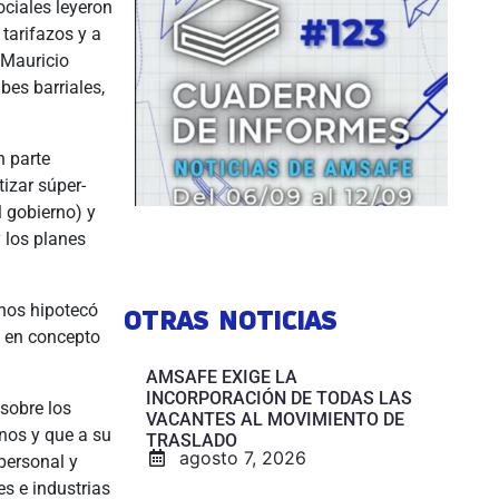
ciales leyeron
 tarifazos y a
 Mauricio
bes barriales,
n parte
tizar súper-
l gobierno) y
y los planes
 nos hipotecó
OTRAS NOTICIAS
a en concepto
AMSAFE EXIGE LA
INCORPORACIÓN DE TODAS LAS
sobre los
VACANTES AL MOVIMIENTO DE
nos y que a su
TRASLADO
agosto 7, 2026
personal y
s e industrias