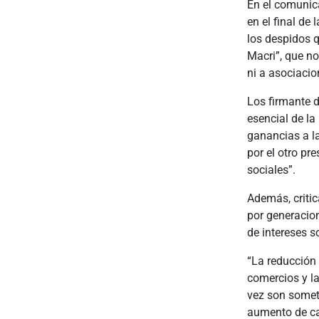
En el comunic
en el final de 
los despidos 
Macri”, que no
ni a asociaci
Los firmante 
esencial de la
ganancias a la
por el otro pr
sociales”.
Además, criti
por generacio
de intereses s
“La reducción 
comercios y l
vez son somet
aumento de cap