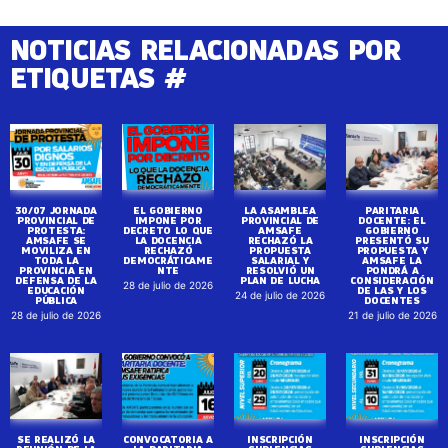
NOTICIAS RELACIONADAS POR
ETIQUETAS #
30/07 JORNADA
EL GOBIERNO
LA ASAMBLEA
PARITARIA
PROVINCIAL DE
IMPONE POR
PROVINCIAL DE
DOCENTE: EL
PROTESTA:
DECRETO LO QUE
AMSAFE
GOBIERNO
AMSAFE SE
LA DOCENCIA
RECHAZÓ LA
PRESENTÓ SU
MOVILIZA EN
RECHAZÓ
PROPUESTA
PROPUESTA Y
TODA LA
DEMOCRÁTICAME
SALARIAL Y
AMSAFE LA
PROVINCIA EN
NTE
RESOLVIÓ UN
PONDRÁ A
DEFENSA DE LA
PLAN DE LUCHA
CONSIDERACIÓN
28 de julio de 2026
EDUCACIÓN
DE LAS Y LOS
24 de julio de 2026
PÚBLICA
DOCENTES
28 de julio de 2026
21 de julio de 2026
SE REALIZÓ LA
CONVOCATORIA A
INSCRIPCIÓN
INSCRIPCIÓN