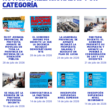
CATEGORÍA
30/07 JORNADA
EL GOBIERNO
LA ASAMBLEA
PARITARIA
PROVINCIAL DE
IMPONE POR
PROVINCIAL DE
DOCENTE: EL
PROTESTA:
DECRETO LO QUE
AMSAFE
GOBIERNO
AMSAFE SE
LA DOCENCIA
RECHAZÓ LA
PRESENTÓ SU
MOVILIZA EN
RECHAZÓ
PROPUESTA
PROPUESTA Y
TODA LA
DEMOCRÁTICAME
SALARIAL Y
AMSAFE LA
PROVINCIA EN
NTE
RESOLVIÓ UN
PONDRÁ A
DEFENSA DE LA
PLAN DE LUCHA
CONSIDERACIÓN
28 de julio de 2026
EDUCACIÓN
DE LAS Y LOS
24 de julio de 2026
PÚBLICA
DOCENTES
28 de julio de 2026
21 de julio de 2026
SE REALIZÓ LA
CONVOCATORIA A
INSCRIPCIÓN
INSCRIPCIÓN
REUNIÓN DE LA
LA PARITARIA
SUPLENCIAS
SUPLENCIAS
PARITARIA
DOCENTE
NIVEL SUPERIOR
NIVEL
PROVINCIAL
SECUNDARIO
14 de julio de 2026
14 de julio de 2026
DOCENTE
14 de julio de 2026
16 de julio de 2026