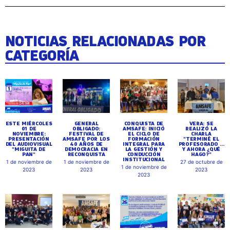
NOTICIAS RELACIONADAS POR
CATEGORÍA
ESTE MIÉRCOLES
GENERAL
CONQUISTA DE
VERA: SE
01 DE
OBLIGADO:
AMSAFE: INICIÓ
REALIZÓ LA
NOVIEMBRE:
FESTIVAL DE
EL CICLO DE
CHARLA
PRESENTACIÓN
AMSAFE POR LOS
FORMACIÓN
"TERMINÉ EL
DEL AUDIOVISUAL
40 AÑOS DE
INTEGRAL PARA
PROFESORADO ...
"MIGUITA DE
DEMOCRACIA EN
LA GESTIÓN Y
Y AHORA ¿QUÉ
PAN"
RECONQUISTA
CONDUCCIÓN
HAGO?"
INSTITUCIONAL
1 de noviembre de
1 de noviembre de
27 de octubre de
1 de noviembre de
2023
2023
2023
2023