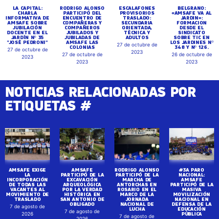
LA CAPITAL:
RODRIGO ALONSO
ESCALAFONES
BELGRANO:
CHARLA
PARTICIPÓ DEL
PROVISORIOS
«AMSAFE VA AL
INFORMATIVA DE
ENCUENTRO DE
TRASLADO:
JARDIN»:
AMSAFE SOBRE
COMPAÑERAS Y
SECUNDARIA
FORMACION
JUBILACIÓN
COMPAÑEROS
ORIENTADA,
DESDE EL
DOCENTE EN EL
JUBILADOS Y
TÉCNICA Y
SINDICATO
JARDÍN Nº 35
JUBILADAS DE
ADULTOS
SOBRE TIC EN
"JOSÉ PEDRONI"
AMSAFE LAS
LOS JARDINES Nº
27 de octubre de
COLONIAS
348 Y Nº 126.
27 de octubre de
2023
27 de octubre de
26 de octubre de
2023
2023
2023
NOTICIAS RELACIONADAS POR
ETIQUETAS #
AMSAFE EXIGE
AMSAFE
RODRIGO ALONSO
#3A PARO
LA
PARTICIPÓ DE LA
PARTICIPÓ DE LA
NACIONAL:
INCORPORACIÓN
EXCAVACIÓN
MARCHA DE
AMSAFE
DE TODAS LAS
ARQUEOLÓGICA
ANTORCHAS EN
PARTICIPÓ DE LA
VACANTES AL
POR LA VERDAD
ROSARIO EN EL
MASIVA
MOVIMIENTO DE
HISTÓRICA EN
MARCO DE LA
MOVILIZACIÓN
TRASLADO
SAN ANTONIO DE
JORNADA
NACIONAL EN
OBLIGADO
NACIONAL DE
DEFENSA DE LA
7 de agosto de
LUCHA
EDUCACIÓN
7 de agosto de
PÚBLICA
2026
7 de agosto de
2026