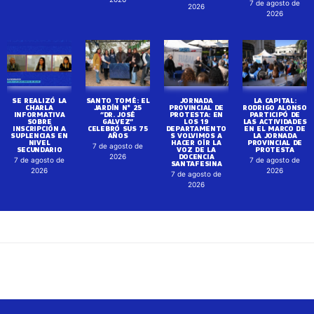
7 de agosto de
2026
2026
SE REALIZÓ LA
SANTO TOMÉ: EL
JORNADA
LA CAPITAL:
CHARLA
JARDÍN N° 25
PROVINCIAL DE
RODRIGO ALONSO
INFORMATIVA
“DR. JOSÉ
PROTESTA: EN
PARTICIPÓ DE
SOBRE
GALVEZ”
LOS 19
LAS ACTIVIDADES
INSCRIPCIÓN A
CELEBRÓ SUS 75
DEPARTAMENTO
EN EL MARCO DE
SUPLENCIAS EN
AÑOS
S VOLVIMOS A
LA JORNADA
NIVEL
HACER OÍR LA
PROVINCIAL DE
7 de agosto de
SECUNDARIO
VOZ DE LA
PROTESTA
DOCENCIA
2026
7 de agosto de
7 de agosto de
SANTAFESINA
2026
2026
7 de agosto de
2026