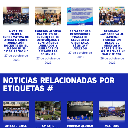
LA CAPITAL:
RODRIGO ALONSO
ESCALAFONES
BELGRANO:
CHARLA
PARTICIPÓ DEL
PROVISORIOS
«AMSAFE VA AL
INFORMATIVA DE
ENCUENTRO DE
TRASLADO:
JARDIN»:
AMSAFE SOBRE
COMPAÑERAS Y
SECUNDARIA
FORMACION
JUBILACIÓN
COMPAÑEROS
ORIENTADA,
DESDE EL
DOCENTE EN EL
JUBILADOS Y
TÉCNICA Y
SINDICATO
JARDÍN Nº 35
JUBILADAS DE
ADULTOS
SOBRE TIC EN
"JOSÉ PEDRONI"
AMSAFE LAS
LOS JARDINES Nº
27 de octubre de
COLONIAS
348 Y Nº 126.
27 de octubre de
2023
27 de octubre de
26 de octubre de
2023
2023
2023
NOTICIAS RELACIONADAS POR
ETIQUETAS #
AMSAFE EXIGE
AMSAFE
RODRIGO ALONSO
#3A PARO