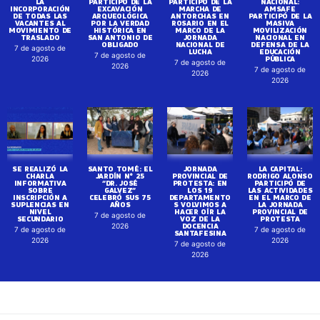
LA
PARTICIPÓ DE LA
PARTICIPÓ DE LA
NACIONAL:
INCORPORACIÓN
EXCAVACIÓN
MARCHA DE
AMSAFE
DE TODAS LAS
ARQUEOLÓGICA
ANTORCHAS EN
PARTICIPÓ DE LA
VACANTES AL
POR LA VERDAD
ROSARIO EN EL
MASIVA
MOVIMIENTO DE
HISTÓRICA EN
MARCO DE LA
MOVILIZACIÓN
TRASLADO
SAN ANTONIO DE
JORNADA
NACIONAL EN
OBLIGADO
NACIONAL DE
DEFENSA DE LA
7 de agosto de
LUCHA
EDUCACIÓN
7 de agosto de
PÚBLICA
2026
7 de agosto de
2026
7 de agosto de
2026
2026
SE REALIZÓ LA
SANTO TOMÉ: EL
JORNADA
LA CAPITAL:
CHARLA
JARDÍN N° 25
PROVINCIAL DE
RODRIGO ALONSO
INFORMATIVA
“DR. JOSÉ
PROTESTA: EN
PARTICIPÓ DE
SOBRE
GALVEZ”
LOS 19
LAS ACTIVIDADES
INSCRIPCIÓN A
CELEBRÓ SUS 75
DEPARTAMENTO
EN EL MARCO DE
SUPLENCIAS EN
AÑOS
S VOLVIMOS A
LA JORNADA
NIVEL
HACER OÍR LA
PROVINCIAL DE
7 de agosto de
SECUNDARIO
VOZ DE LA
PROTESTA
DOCENCIA
2026
7 de agosto de
7 de agosto de
SANTAFESINA
2026
2026
7 de agosto de
2026