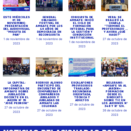
ESTE MIÉRCOLES
GENERAL
CONQUISTA DE
VERA: SE
01 DE
OBLIGADO:
AMSAFE: INICIÓ
REALIZÓ LA
NOVIEMBRE:
FESTIVAL DE
EL CICLO DE
CHARLA
PRESENTACIÓN
AMSAFE POR LOS
FORMACIÓN
"TERMINÉ EL
DEL AUDIOVISUAL
40 AÑOS DE
INTEGRAL PARA
PROFESORADO ...
"MIGUITA DE
DEMOCRACIA EN
LA GESTIÓN Y
Y AHORA ¿QUÉ
PAN"
RECONQUISTA
CONDUCCIÓN
HAGO?"
INSTITUCIONAL
1 de noviembre de
1 de noviembre de
27 de octubre de
1 de noviembre de
2023
2023
2023
2023
LA CAPITAL:
RODRIGO ALONSO
ESCALAFONES
BELGRANO:
CHARLA
PARTICIPÓ DEL
PROVISORIOS
«AMSAFE VA AL
INFORMATIVA DE
ENCUENTRO DE
TRASLADO:
JARDIN»:
AMSAFE SOBRE
COMPAÑERAS Y
SECUNDARIA
FORMACION
JUBILACIÓN
COMPAÑEROS
ORIENTADA,
DESDE EL
DOCENTE EN EL
JUBILADOS Y
TÉCNICA Y
SINDICATO
JARDÍN Nº 35
JUBILADAS DE
ADULTOS
SOBRE TIC EN
"JOSÉ PEDRONI"
AMSAFE LAS
LOS JARDINES Nº
27 de octubre de
COLONIAS
348 Y Nº 126.
27 de octubre de
2023
27 de octubre de
26 de octubre de
2023
2023
2023