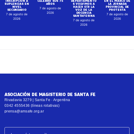
INSCRIPCIÓN A
CELEBRÓ SUS 75
DEPARTAMENTO
EN EL MARCO DE
SUPLENCIAS EN
AÑOS
S VOLVIMOS A
LA JORNADA
NIVEL
HACER OÍR LA
PROVINCIAL DE
7 de agosto de
SECUNDARIO
VOZ DE LA
PROTESTA
DOCENCIA
2026
7 de agosto de
7 de agosto de
SANTAFESINA
2026
2026
7 de agosto de
2026
ASOCIACIÓN DE MAGISTERIO DE SANTA FE
Rivadavia 3279 | Santa Fe · Argentina
0342 4555436 (líneas rotativas)
prensa@amsafe.org.ar