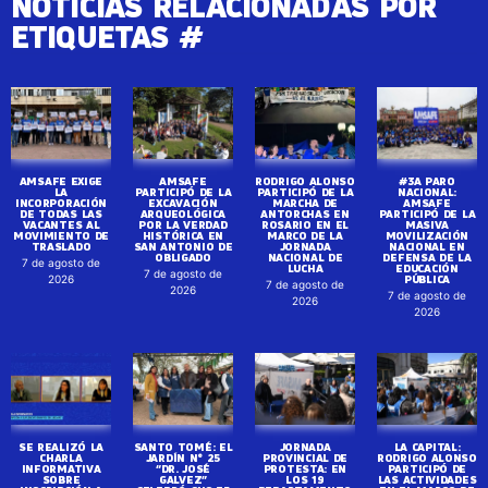
NOTICIAS RELACIONADAS POR
ETIQUETAS #
AMSAFE EXIGE
AMSAFE
RODRIGO ALONSO
#3A PARO
LA
PARTICIPÓ DE LA
PARTICIPÓ DE LA
NACIONAL:
INCORPORACIÓN
EXCAVACIÓN
MARCHA DE
AMSAFE
DE TODAS LAS
ARQUEOLÓGICA
ANTORCHAS EN
PARTICIPÓ DE LA
VACANTES AL
POR LA VERDAD
ROSARIO EN EL
MASIVA
MOVIMIENTO DE
HISTÓRICA EN
MARCO DE LA
MOVILIZACIÓN
TRASLADO
SAN ANTONIO DE
JORNADA
NACIONAL EN
OBLIGADO
NACIONAL DE
DEFENSA DE LA
7 de agosto de
LUCHA
EDUCACIÓN
7 de agosto de
PÚBLICA
2026
7 de agosto de
2026
7 de agosto de
2026
2026
SE REALIZÓ LA
SANTO TOMÉ: EL
JORNADA
LA CAPITAL:
CHARLA
JARDÍN N° 25
PROVINCIAL DE
RODRIGO ALONSO
INFORMATIVA
“DR. JOSÉ
PROTESTA: EN
PARTICIPÓ DE
SOBRE
GALVEZ”
LOS 19
LAS ACTIVIDADES