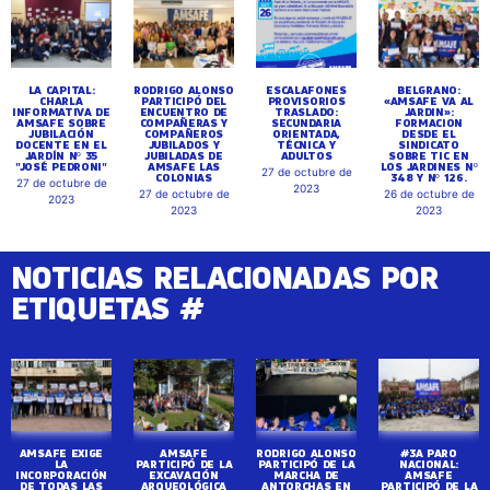
LA CAPITAL:
RODRIGO ALONSO
ESCALAFONES
BELGRANO:
CHARLA
PARTICIPÓ DEL
PROVISORIOS
«AMSAFE VA AL
INFORMATIVA DE
ENCUENTRO DE
TRASLADO:
JARDIN»:
AMSAFE SOBRE
COMPAÑERAS Y
SECUNDARIA
FORMACION
JUBILACIÓN
COMPAÑEROS
ORIENTADA,
DESDE EL
DOCENTE EN EL
JUBILADOS Y
TÉCNICA Y
SINDICATO
JARDÍN Nº 35
JUBILADAS DE
ADULTOS
SOBRE TIC EN
"JOSÉ PEDRONI"
AMSAFE LAS
LOS JARDINES Nº
27 de octubre de
COLONIAS
348 Y Nº 126.
27 de octubre de
2023
27 de octubre de
26 de octubre de
2023
2023
2023
NOTICIAS RELACIONADAS POR
ETIQUETAS #
AMSAFE EXIGE
AMSAFE
RODRIGO ALONSO
#3A PARO
LA
PARTICIPÓ DE LA
PARTICIPÓ DE LA
NACIONAL:
INCORPORACIÓN
EXCAVACIÓN
MARCHA DE
AMSAFE
DE TODAS LAS
ARQUEOLÓGICA
ANTORCHAS EN
PARTICIPÓ DE LA