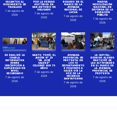
VACANTES AL
POR LA VERDAD
ROSARIO EN EL
MASIVA
MOVIMIENTO DE
HISTÓRICA EN
MARCO DE LA
MOVILIZACIÓN
TRASLADO
SAN ANTONIO DE
JORNADA
NACIONAL EN
OBLIGADO
NACIONAL DE
DEFENSA DE LA
7 de agosto de
LUCHA
EDUCACIÓN
7 de agosto de
PÚBLICA
2026
7 de agosto de
2026
7 de agosto de
2026
2026
SE REALIZÓ LA
SANTO TOMÉ: EL
JORNADA
LA CAPITAL:
CHARLA
JARDÍN N° 25
PROVINCIAL DE
RODRIGO ALONSO
INFORMATIVA
“DR. JOSÉ
PROTESTA: EN
PARTICIPÓ DE
SOBRE
GALVEZ”
LOS 19
LAS ACTIVIDADES
INSCRIPCIÓN A
CELEBRÓ SUS 75
DEPARTAMENTO
EN EL MARCO DE
SUPLENCIAS EN
AÑOS
S VOLVIMOS A
LA JORNADA
NIVEL
HACER OÍR LA
PROVINCIAL DE
7 de agosto de
SECUNDARIO
VOZ DE LA
PROTESTA
DOCENCIA
2026
7 de agosto de
7 de agosto de
SANTAFESINA
2026
2026
7 de agosto de
2026