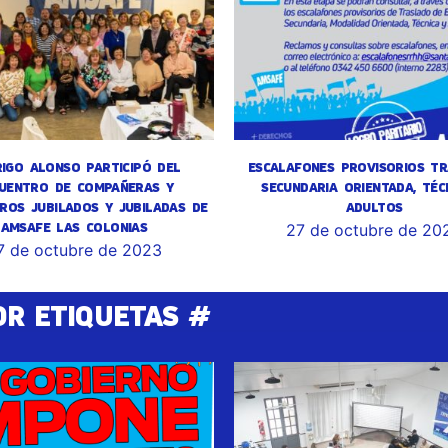
IGO ALONSO PARTICIPÓ DEL
ESCALAFONES PROVISORIOS TR
UENTRO DE COMPAÑERAS Y
SECUNDARIA ORIENTADA, TÉC
ROS JUBILADOS Y JUBILADAS DE
ADULTOS
AMSAFE LAS COLONIAS
27 de octubre de 20
7 de octubre de 2023
OR ETIQUETAS #