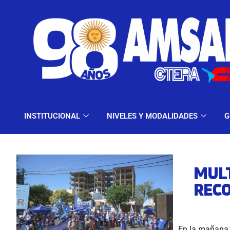
INSTITUCIONAL
NIV
INSTITUCIONAL
NIVELES Y MODALIDADES
G
MUL
REC
En la mañana d