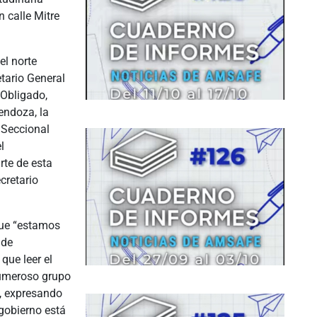
 calle Mitre
el norte
tario General
 Obligado,
endoza, la
 Seccional
l
rte de esta
cretario
que “estamos
 de
que leer el
numeroso grupo
, expresando
gobierno está