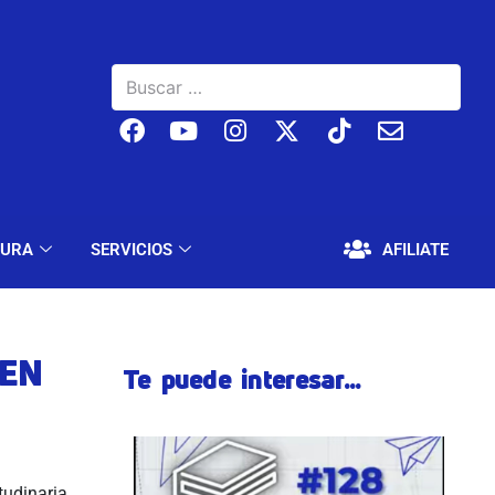
BAJO
EDUCACIÓN Y CULTURA
SERVICIOS
TURA
SERVICIOS
AFILIATE
 EN
Te puede interesar...
tudinaria