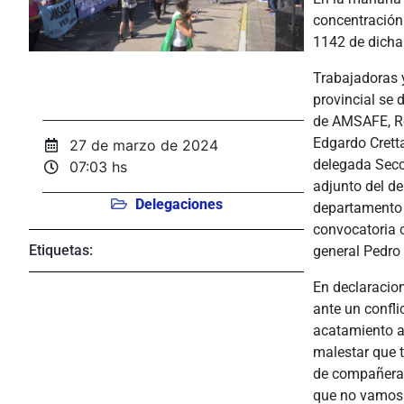
concentración 
1142 de dicha 
Trabajadoras y
provincial se 
de AMSAFE, Ro
Edgardo Crett
27 de marzo de 2024
delegada Secc
07:03 hs
adjunto del de
Delegaciones
departamento 9
convocatoria 
Etiquetas:
general Pedro
En declaracio
ante un confli
acatamiento a 
malestar que 
de compañeras
que no vamos a