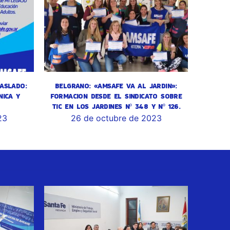
ASLADO:
BELGRANO: «AMSAFE VA AL JARDIN»:
NICA Y
FORMACION DESDE EL SINDICATO SOBRE
TIC EN LOS JARDINES Nº 348 Y Nº 126.
23
26 de octubre de 2023