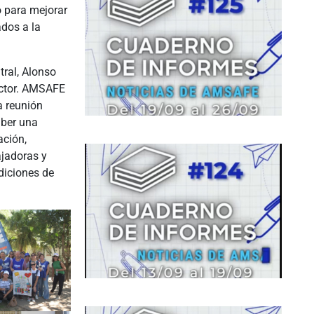
o para mejorar
ados a la
tral, Alonso
ector. AMSAFE
a reunión
aber una
ación,
ajadoras y
ndiciones de