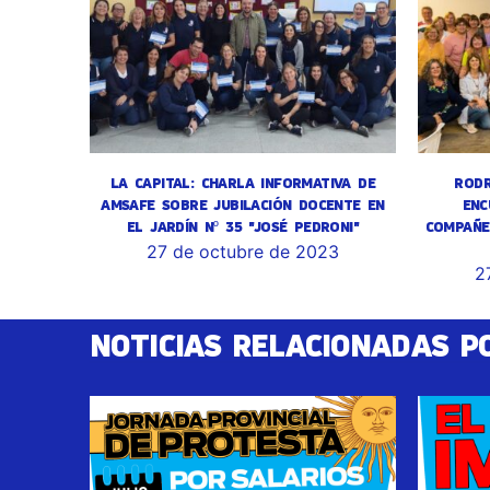
LA CAPITAL: CHARLA INFORMATIVA DE
RODR
AMSAFE SOBRE JUBILACIÓN DOCENTE EN
ENC
EL JARDÍN Nº 35 "JOSÉ PEDRONI"
COMPAÑE
27 de octubre de 2023
2
NOTICIAS RELACIONADAS P