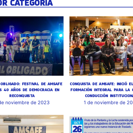
OR CATEGORÍA
OBLIGADO: FESTIVAL DE AMSAFE
CONQUISTA DE AMSAFE: INICIÓ E
S 40 AÑOS DE DEMOCRACIA EN
FORMACIÓN INTEGRAL PARA LA 
RECONQUISTA
CONDUCCIÓN INSTITUCION
de noviembre de 2023
1 de noviembre de 2