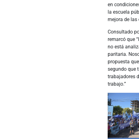
en condiciones
la escuela púb
mejora de las 
Consultado por
remarcó que “l
no está anali
paritaria. No
propuesta que,
segundo que t
trabajadores d
trabajo.”