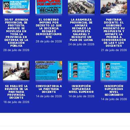
30/07 JORNADA
EL GOBIERNO
LA ASAMBLEA
PARITARIA
PROVINCIAL DE
IMPONE POR
PROVINCIAL DE
DOCENTE: EL
PROTESTA:
DECRETO LO QUE
AMSAFE
GOBIERNO
AMSAFE SE
LA DOCENCIA
RECHAZÓ LA
PRESENTÓ SU
MOVILIZA EN
RECHAZÓ
PROPUESTA
PROPUESTA Y
TODA LA
DEMOCRÁTICAME
SALARIAL Y
AMSAFE LA
PROVINCIA EN
NTE
RESOLVIÓ UN
PONDRÁ A
DEFENSA DE LA
PLAN DE LUCHA
CONSIDERACIÓN
28 de julio de 2026
EDUCACIÓN
DE LAS Y LOS
24 de julio de 2026
PÚBLICA
DOCENTES
28 de julio de 2026
21 de julio de 2026
SE REALIZÓ LA
CONVOCATORIA A
INSCRIPCIÓN
INSCRIPCIÓN
REUNIÓN DE LA
LA PARITARIA
SUPLENCIAS
SUPLENCIAS
PARITARIA
DOCENTE
NIVEL SUPERIOR
NIVEL
PROVINCIAL
SECUNDARIO
14 de julio de 2026
14 de julio de 2026
DOCENTE
14 de julio de 2026
16 de julio de 2026