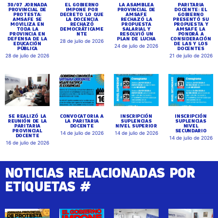
30/07 JORNADA
EL GOBIERNO
LA ASAMBLEA
PARITARIA
PROVINCIAL DE
IMPONE POR
PROVINCIAL DE
DOCENTE: EL
PROTESTA:
DECRETO LO QUE
AMSAFE
GOBIERNO
AMSAFE SE
LA DOCENCIA
RECHAZÓ LA
PRESENTÓ SU
MOVILIZA EN
RECHAZÓ
PROPUESTA
PROPUESTA Y
TODA LA
DEMOCRÁTICAME
SALARIAL Y
AMSAFE LA
PROVINCIA EN
NTE
RESOLVIÓ UN
PONDRÁ A
DEFENSA DE LA
PLAN DE LUCHA
CONSIDERACIÓN
28 de julio de 2026
EDUCACIÓN
DE LAS Y LOS
24 de julio de 2026
PÚBLICA
DOCENTES
28 de julio de 2026
21 de julio de 2026
SE REALIZÓ LA
CONVOCATORIA A
INSCRIPCIÓN
INSCRIPCIÓN
REUNIÓN DE LA
LA PARITARIA
SUPLENCIAS
SUPLENCIAS
PARITARIA
DOCENTE
NIVEL SUPERIOR
NIVEL
PROVINCIAL
SECUNDARIO
14 de julio de 2026
14 de julio de 2026
DOCENTE
14 de julio de 2026
16 de julio de 2026
NOTICIAS RELACIONADAS POR
ETIQUETAS #