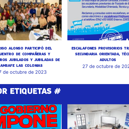
IGO ALONSO PARTICIPÓ DEL
ESCALAFONES PROVISORIOS TR
UENTRO DE COMPAÑERAS Y
SECUNDARIA ORIENTADA, TÉC
ROS JUBILADOS Y JUBILADAS DE
ADULTOS
AMSAFE LAS COLONIAS
27 de octubre de 20
7 de octubre de 2023
OR ETIQUETAS #