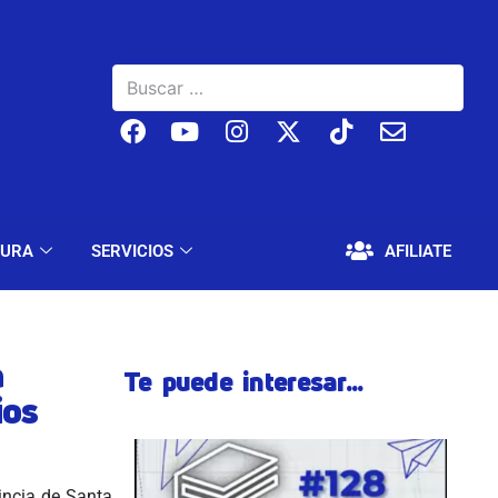
BAJO
EDUCACIÓN Y CULTURA
SERVICIOS
TURA
SERVICIOS
AFILIATE
a
Te puede interesar...
ios
incia de Santa