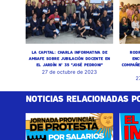
LA CAPITAL: CHARLA INFORMATIVA DE
RODR
AMSAFE SOBRE JUBILACIÓN DOCENTE EN
ENC
EL JARDÍN Nº 35 "JOSÉ PEDRONI"
COMPAÑE
27 de octubre de 2023
2
NOTICIAS RELACIONADAS P