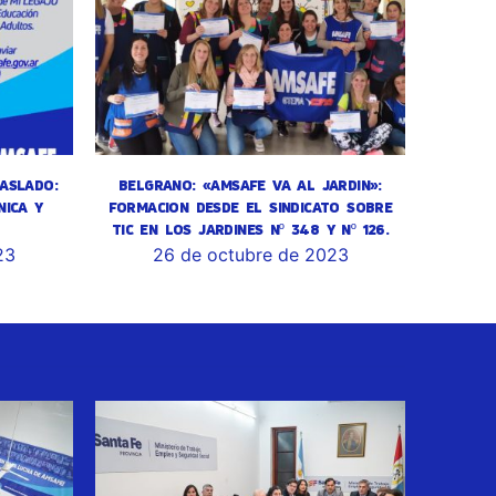
ASLADO:
BELGRANO: «AMSAFE VA AL JARDIN»:
NICA Y
FORMACION DESDE EL SINDICATO SOBRE
TIC EN LOS JARDINES Nº 348 Y Nº 126.
23
26 de octubre de 2023