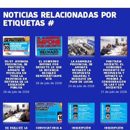
NOTICIAS RELACIONADAS POR
ETIQUETAS #
30/07 JORNADA
EL GOBIERNO
LA ASAMBLEA
PARITARIA
PROVINCIAL DE
IMPONE POR
PROVINCIAL DE
DOCENTE: EL
PROTESTA:
DECRETO LO QUE
AMSAFE
GOBIERNO
AMSAFE SE
LA DOCENCIA
RECHAZÓ LA
PRESENTÓ SU
MOVILIZA EN
RECHAZÓ
PROPUESTA
PROPUESTA Y
TODA LA
DEMOCRÁTICAME
SALARIAL Y
AMSAFE LA
PROVINCIA EN
NTE
RESOLVIÓ UN
PONDRÁ A
DEFENSA DE LA
PLAN DE LUCHA
CONSIDERACIÓN
28 de julio de 2026
EDUCACIÓN
DE LAS Y LOS
24 de julio de 2026
PÚBLICA
DOCENTES
28 de julio de 2026
21 de julio de 2026
SE REALIZÓ LA
CONVOCATORIA A
INSCRIPCIÓN
INSCRIPCIÓN