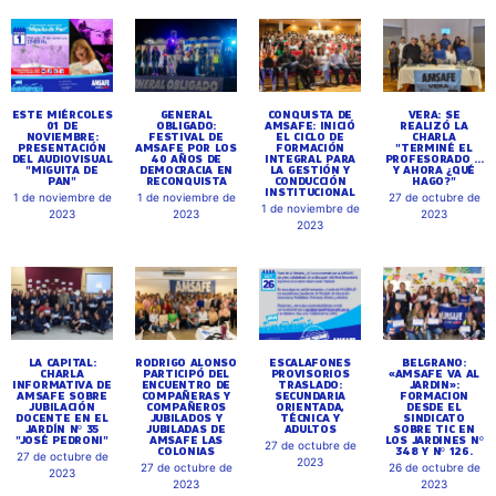
ESTE MIÉRCOLES
GENERAL
CONQUISTA DE
VERA: SE
01 DE
OBLIGADO:
AMSAFE: INICIÓ
REALIZÓ LA
NOVIEMBRE:
FESTIVAL DE
EL CICLO DE
CHARLA
PRESENTACIÓN
AMSAFE POR LOS
FORMACIÓN
"TERMINÉ EL
DEL AUDIOVISUAL
40 AÑOS DE
INTEGRAL PARA
PROFESORADO ...
"MIGUITA DE
DEMOCRACIA EN
LA GESTIÓN Y
Y AHORA ¿QUÉ
PAN"
RECONQUISTA
CONDUCCIÓN
HAGO?"
INSTITUCIONAL
1 de noviembre de
1 de noviembre de
27 de octubre de
1 de noviembre de
2023
2023
2023
2023
LA CAPITAL:
RODRIGO ALONSO
ESCALAFONES
BELGRANO:
CHARLA
PARTICIPÓ DEL
PROVISORIOS
«AMSAFE VA AL
INFORMATIVA DE
ENCUENTRO DE
TRASLADO:
JARDIN»:
AMSAFE SOBRE
COMPAÑERAS Y
SECUNDARIA
FORMACION
JUBILACIÓN
COMPAÑEROS
ORIENTADA,
DESDE EL
DOCENTE EN EL
JUBILADOS Y
TÉCNICA Y
SINDICATO
JARDÍN Nº 35
JUBILADAS DE
ADULTOS
SOBRE TIC EN
"JOSÉ PEDRONI"
AMSAFE LAS
LOS JARDINES Nº
27 de octubre de
COLONIAS
348 Y Nº 126.
27 de octubre de
2023
27 de octubre de
26 de octubre de
2023
2023
2023