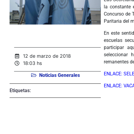
la constante 
Concurso de T
Paritaria del 
En este senti
escuelas secu
participar a
seleccionar 
12 de marzo de 2018
remanentes de
18:03 hs
ENLACE: SEL
Noticias Generales
ENLACE: VAC
Etiquetas:
ÂÂÂ