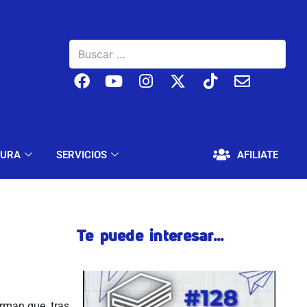
BAJO
EDUCACIÓN Y CULTURA
SERVICIOS
TURA
SERVICIOS
AFILIATE
Te puede interesar...
rman que, tras