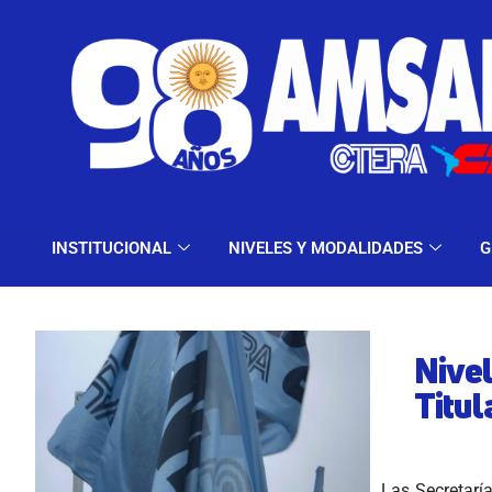
INSTITUCIONAL
NIV
INSTITUCIONAL
NIVELES Y MODALIDADES
G
Nive
Titul
Las Secretarí