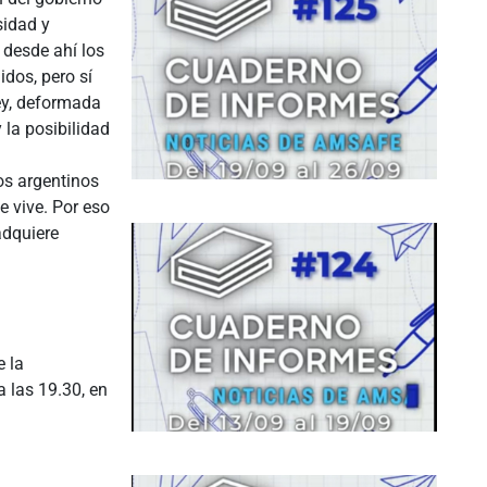
sidad y
 desde ahí los
dos, pero sí
ey, deformada
 la posibilidad
os argentinos
e vive. Por eso
adquiere
e la
a las 19.30, en