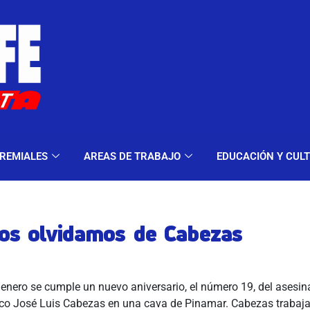
ELES Y MODALIDADES
GREMIALES
AREAS DE TRA
REMIALES
AREAS DE TRABAJO
EDUCACIÓN Y CUL
os olvidamos de Cabezas
 enero se cumple un nuevo aniversario, el número 19, del asesin
fico José Luis Cabezas en una cava de Pinamar. Cabezas trabaja