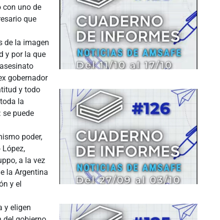
o con uno de
resario que
és de la imagen
d y por la que
 asesinato
 ex gobernador
titud y todo
toda la
: se puede
mismo poder,
o López,
uppo, a la vez
ue la Argentina
ón y el
 y eligen
n del gobierno