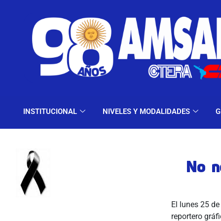
INSTITUCIONAL
NIV
INSTITUCIONAL
NIVELES Y MODALIDADES
G
No n
El lunes 25 de
reportero grá