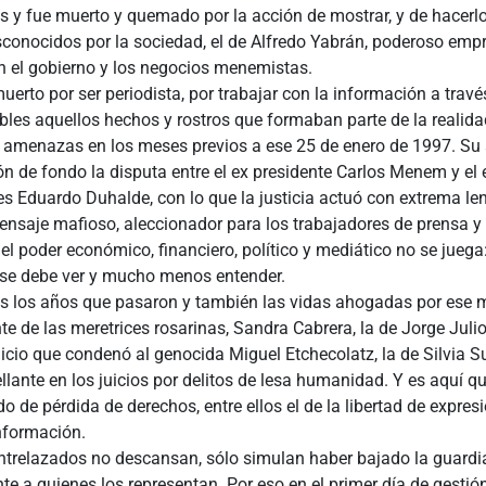
as y fue muerto y quemado por la acción de mostrar, y de hacerl
sconocidos por la sociedad, el de Alfredo Yabrán, poderoso emp
n el gobierno y los negocios menemistas.
erto por ser periodista, por trabajar con la información a trav
ibles aquellos hechos y rostros que formaban parte de la realida
o amenazas en los meses previos a ese 25 de enero de 1997. Su
n de fondo la disputa entre el ex presidente Carlos Menem y el
s Eduardo Duhalde, con lo que la justicia actuó con extrema len
nsaje mafioso, aleccionador para los trabajadores de prensa y 
el poder económico, financiero, político y mediático no se juega
o se debe ver y mucho menos entender.
 los años que pasaron y también las vidas ahogadas por ese 
ente de las meretrices rosarinas, Sandra Cabrera, la de Jorge Juli
juicio que condenó al genocida Miguel Etchecolatz, la de Silvia S
ellante en los juicios por delitos de lesa humanidad. Y es aquí q
do de pérdida de derechos, entre ellos el de la libertad de expresi
nformación.
ntrelazados no descansan, sólo simulan haber bajado la guardia
 a quienes los representan. Por eso en el primer día de gestió