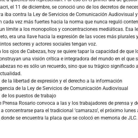
cri, el 11 de diciembre, se conoció uno de los decretos de nece
a iba contra la Ley de Servicios de Comunicación Audiovisual y
n cada vez más fuertes hacia la norma que nunca reguló conteni
un límite a los monopolios y concentraciones mediáticas. Esa l
eto, era una llave hacia la expresión de las voces más plurales y
tintos sectores y actores sociales tengan voz.
los ojos de Cabezas, hoy se quiere tapar la capacidad de que l
onstruyan una visión crítica e integradora del mundo en el que s
abezas no es sólo un recuerdo, sino que su trágico significado 
ctualidad.
 de la libertad de expresión y el derecho a la información
igencia de la Ley de Servicios de Comunicación Audiovisual
 de los puestos de trabajo
e Prensa Rosario convoca a las y los trabajadores de prensa y d
 concentrarse para el tradicional ‘camarazo’, el próximo lunes 
s donde se encuentra la placa que se colocó en memoria de JLC.