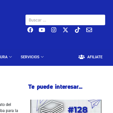
BAJO
EDUCACIÓN Y CULTURA
SERVICIOS
TURA
SERVICIOS
AFILIATE
Te puede interesar...
ato del
ba para la