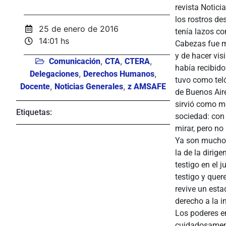
revista Notici
los rostros de
25 de enero de 2016
tenía lazos co
14:01 hs
Cabezas fue mu
y de hacer vis
,
,
,
Comunicación
CTA
CTERA
había recibid
,
,
Delegaciones
Derechos Humanos
tuvo como teló
,
,
Docente
Noticias Generales
z AMSAFE
de Buenos Aire
sirvió como me
Etiquetas:
sociedad: con 
mirar, pero n
Ya son muchos
la de la dirig
testigo en el 
testigo y quer
revive un esta
derecho a la i
Los poderes e
cuidadosamente