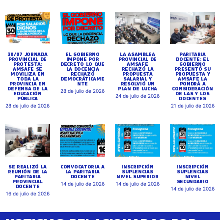
30/07 JORNADA
EL GOBIERNO
LA ASAMBLEA
PARITARIA
PROVINCIAL DE
IMPONE POR
PROVINCIAL DE
DOCENTE: EL
PROTESTA:
DECRETO LO QUE
AMSAFE
GOBIERNO
AMSAFE SE
LA DOCENCIA
RECHAZÓ LA
PRESENTÓ SU
MOVILIZA EN
RECHAZÓ
PROPUESTA
PROPUESTA Y
TODA LA
DEMOCRÁTICAME
SALARIAL Y
AMSAFE LA
PROVINCIA EN
NTE
RESOLVIÓ UN
PONDRÁ A
DEFENSA DE LA
PLAN DE LUCHA
CONSIDERACIÓN
28 de julio de 2026
EDUCACIÓN
DE LAS Y LOS
24 de julio de 2026
PÚBLICA
DOCENTES
28 de julio de 2026
21 de julio de 2026
SE REALIZÓ LA
CONVOCATORIA A
INSCRIPCIÓN
INSCRIPCIÓN
REUNIÓN DE LA
LA PARITARIA
SUPLENCIAS
SUPLENCIAS
PARITARIA
DOCENTE
NIVEL SUPERIOR
NIVEL
PROVINCIAL
SECUNDARIO
14 de julio de 2026
14 de julio de 2026
DOCENTE
14 de julio de 2026
16 de julio de 2026