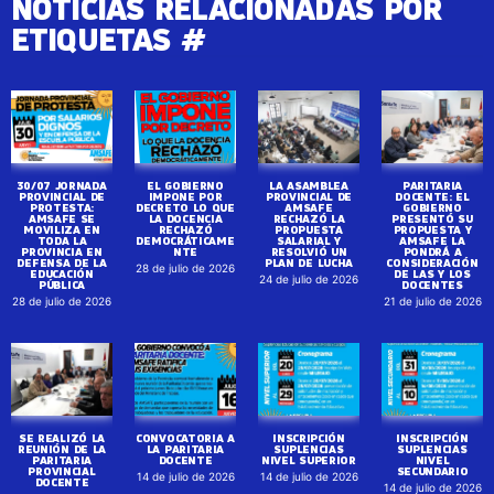
NOTICIAS RELACIONADAS POR
ETIQUETAS #
30/07 JORNADA
EL GOBIERNO
LA ASAMBLEA
PARITARIA
PROVINCIAL DE
IMPONE POR
PROVINCIAL DE
DOCENTE: EL
PROTESTA:
DECRETO LO QUE
AMSAFE
GOBIERNO
AMSAFE SE
LA DOCENCIA
RECHAZÓ LA
PRESENTÓ SU
MOVILIZA EN
RECHAZÓ
PROPUESTA
PROPUESTA Y
TODA LA
DEMOCRÁTICAME
SALARIAL Y
AMSAFE LA
PROVINCIA EN
NTE
RESOLVIÓ UN
PONDRÁ A
DEFENSA DE LA
PLAN DE LUCHA
CONSIDERACIÓN
28 de julio de 2026
EDUCACIÓN
DE LAS Y LOS
24 de julio de 2026
PÚBLICA
DOCENTES
28 de julio de 2026
21 de julio de 2026
SE REALIZÓ LA
CONVOCATORIA A
INSCRIPCIÓN
INSCRIPCIÓN
REUNIÓN DE LA
LA PARITARIA
SUPLENCIAS
SUPLENCIAS
PARITARIA
DOCENTE
NIVEL SUPERIOR
NIVEL
PROVINCIAL
SECUNDARIO
14 de julio de 2026
14 de julio de 2026
DOCENTE
14 de julio de 2026