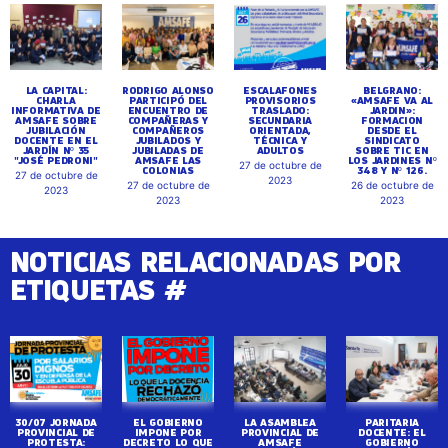
LA CAPITAL:
RODRIGO ALONSO
ESCALAFONES
BELGRANO:
CHARLA
PARTICIPÓ DEL
PROVISORIOS
«AMSAFE VA AL
INFORMATIVA DE
ENCUENTRO DE
TRASLADO:
JARDIN»:
AMSAFE SOBRE
COMPAÑERAS Y
SECUNDARIA
FORMACION
JUBILACIÓN
COMPAÑEROS
ORIENTADA,
DESDE EL
DOCENTE EN EL
JUBILADOS Y
TÉCNICA Y
SINDICATO
JARDÍN Nº 35
JUBILADAS DE
ADULTOS
SOBRE TIC EN
"JOSÉ PEDRONI"
AMSAFE LAS
LOS JARDINES Nº
27 de octubre de
COLONIAS
348 Y Nº 126.
27 de octubre de
2023
27 de octubre de
26 de octubre de
2023
2023
2023
NOTICIAS RELACIONADAS POR
ETIQUETAS #
30/07 JORNADA
EL GOBIERNO
LA ASAMBLEA
PARITARIA
PROVINCIAL DE
IMPONE POR
PROVINCIAL DE
DOCENTE: EL
PROTESTA:
DECRETO LO QUE
AMSAFE
GOBIERNO