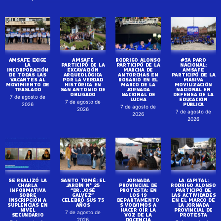
AMSAFE EXIGE
AMSAFE
RODRIGO ALONSO
#3A PARO
LA
PARTICIPÓ DE LA
PARTICIPÓ DE LA
NACIONAL:
INCORPORACIÓN
EXCAVACIÓN
MARCHA DE
AMSAFE
DE TODAS LAS
ARQUEOLÓGICA
ANTORCHAS EN
PARTICIPÓ DE LA
VACANTES AL
POR LA VERDAD
ROSARIO EN EL
MASIVA
MOVIMIENTO DE
HISTÓRICA EN
MARCO DE LA
MOVILIZACIÓN
TRASLADO
SAN ANTONIO DE
JORNADA
NACIONAL EN
OBLIGADO
NACIONAL DE
DEFENSA DE LA
7 de agosto de
LUCHA
EDUCACIÓN
7 de agosto de
PÚBLICA
2026
7 de agosto de
2026
7 de agosto de
2026
2026
SE REALIZÓ LA
SANTO TOMÉ: EL
JORNADA
LA CAPITAL:
CHARLA
JARDÍN N° 25
PROVINCIAL DE
RODRIGO ALONSO
INFORMATIVA
“DR. JOSÉ
PROTESTA: EN
PARTICIPÓ DE
SOBRE
GALVEZ”
LOS 19
LAS ACTIVIDADES
INSCRIPCIÓN A
CELEBRÓ SUS 75
DEPARTAMENTO
EN EL MARCO DE
SUPLENCIAS EN
AÑOS
S VOLVIMOS A
LA JORNADA
NIVEL
HACER OÍR LA
PROVINCIAL DE
7 de agosto de
SECUNDARIO
VOZ DE LA
PROTESTA
DOCENCIA
2026