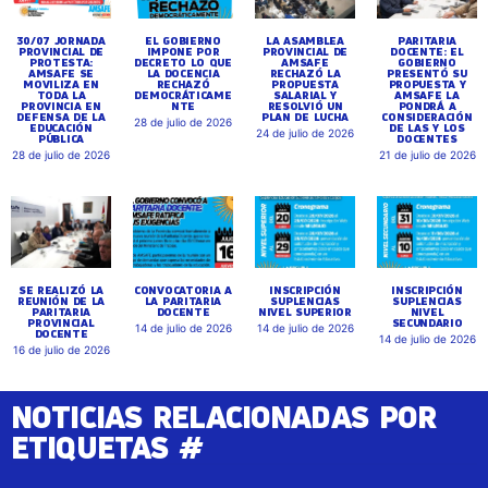
30/07 JORNADA
EL GOBIERNO
LA ASAMBLEA
PARITARIA
PROVINCIAL DE
IMPONE POR
PROVINCIAL DE
DOCENTE: EL
PROTESTA:
DECRETO LO QUE
AMSAFE
GOBIERNO
AMSAFE SE
LA DOCENCIA
RECHAZÓ LA
PRESENTÓ SU
MOVILIZA EN
RECHAZÓ
PROPUESTA
PROPUESTA Y
TODA LA
DEMOCRÁTICAME
SALARIAL Y
AMSAFE LA
PROVINCIA EN
NTE
RESOLVIÓ UN
PONDRÁ A
DEFENSA DE LA
PLAN DE LUCHA
CONSIDERACIÓN
28 de julio de 2026
EDUCACIÓN
DE LAS Y LOS
24 de julio de 2026
PÚBLICA
DOCENTES
28 de julio de 2026
21 de julio de 2026
SE REALIZÓ LA
CONVOCATORIA A
INSCRIPCIÓN
INSCRIPCIÓN
REUNIÓN DE LA
LA PARITARIA
SUPLENCIAS
SUPLENCIAS
PARITARIA
DOCENTE
NIVEL SUPERIOR
NIVEL
PROVINCIAL
SECUNDARIO
14 de julio de 2026
14 de julio de 2026
DOCENTE
14 de julio de 2026
16 de julio de 2026
NOTICIAS RELACIONADAS POR
ETIQUETAS #