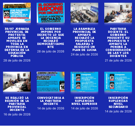
30/07 JORNADA
EL GOBIERNO
LA ASAMBLEA
PARITARIA
PROVINCIAL DE
IMPONE POR
PROVINCIAL DE
DOCENTE: EL
PROTESTA:
DECRETO LO QUE
AMSAFE
GOBIERNO
AMSAFE SE
LA DOCENCIA
RECHAZÓ LA
PRESENTÓ SU
MOVILIZA EN
RECHAZÓ
PROPUESTA
PROPUESTA Y
TODA LA
DEMOCRÁTICAME
SALARIAL Y
AMSAFE LA
PROVINCIA EN
NTE
RESOLVIÓ UN
PONDRÁ A
DEFENSA DE LA
PLAN DE LUCHA
CONSIDERACIÓN
28 de julio de 2026
EDUCACIÓN
DE LAS Y LOS
24 de julio de 2026
PÚBLICA
DOCENTES
28 de julio de 2026
21 de julio de 2026
SE REALIZÓ LA
CONVOCATORIA A
INSCRIPCIÓN
INSCRIPCIÓN
REUNIÓN DE LA
LA PARITARIA
SUPLENCIAS
SUPLENCIAS
PARITARIA
DOCENTE
NIVEL SUPERIOR
NIVEL
PROVINCIAL
SECUNDARIO
14 de julio de 2026
14 de julio de 2026
DOCENTE
14 de julio de 2026
16 de julio de 2026